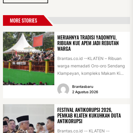
MORE STORIES
MERIAHNYA TRADISI YAQOWIYU,
RIBUAN KUE APEM JADI REBUTAN
WARGA
Brantas.co.id --KLATEN – Ribuan
warga memadati Oro-oro Sendang
Klampeyan, kompleks Makam Ki
Ageng Gribig, Jatinom, Jumat
Brantasbaru
(31/7/2026) siang. Teriknya sinar...
2 Agustus 2026
FESTIVAL ANTIKORUPSI 2026,
PEMKAB KLATEN KUKUHKAN DUTA
ANTIKORUPSI
Brantas.co.id -- KLATEN --