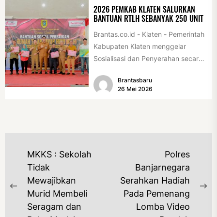
2026 PEMKAB KLATEN SALURKAN
BANTUAN RTLH SEBANYAK 250 UNIT
Brantas.co.id - Klaten - Pemerintah
Kabupaten Klaten menggelar
Sosialisasi dan Penyerahan secara
Simbolis Bantuan Sosial Perbaikan
Brantasbaru
Rumah Tidak Layak Huni...
26 Mei 2026
NAVIGASI
MKKS : Sekolah
Polres
POS
Tidak
Banjarnegara
Mewajibkan
Serahkan Hadiah
Previous
Ne
Murid Membeli
Pada Pemenang
post:
po
Seragam dan
Lomba Video