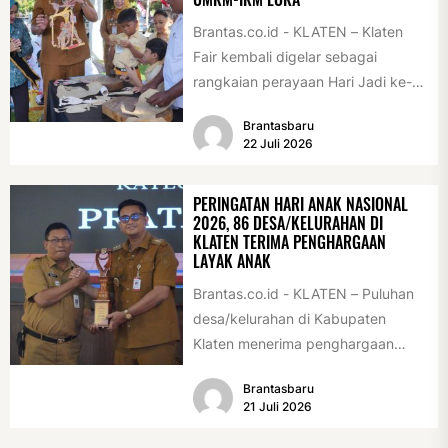
Brantas.co.id - KLATEN – Klaten
Fair kembali digelar sebagai
rangkaian perayaan Hari Jadi ke-
222 Klaten, Minggu (19/7/2026).
Brantasbaru
Acara ini digelar...
22 Juli 2026
PERINGATAN HARI ANAK NASIONAL
2026, 86 DESA/KELURAHAN DI
KLATEN TERIMA PENGHARGAAN
LAYAK ANAK
Brantas.co.id - KLATEN – Puluhan
desa/kelurahan di Kabupaten
Klaten menerima penghargaan
sebagai desa/kelurahan layak anak
Brantasbaru
2026. Penghargaan tersebut
21 Juli 2026
diserahkan sebagai...