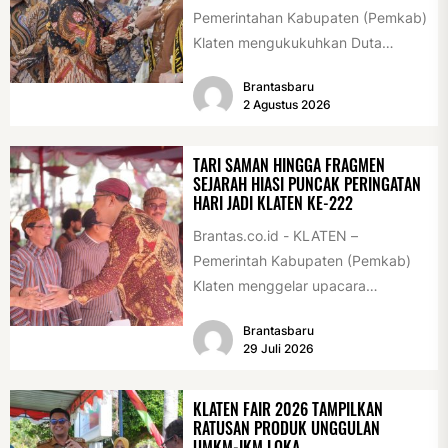
Pemerintahan Kabupaten (Pemkab)
Klaten mengukukuhkan Duta
Antikorupsi yang terdiri dari unsur
Brantasbaru
pelajar dan pemuda. Pengukuhan
2 Agustus 2026
tersebut digelar...
TARI SAMAN HINGGA FRAGMEN
SEJARAH HIASI PUNCAK PERINGATAN
HARI JADI KLATEN KE-222
Brantas.co.id - KLATEN –
Pemerintah Kabupaten (Pemkab)
Klaten menggelar upacara
peringatan Hari Jadi Klaten ke-222
Brantasbaru
di Alun-alun Klaten, Selasa
29 Juli 2026
(28/7/2026)....
KLATEN FAIR 2026 TAMPILKAN
RATUSAN PRODUK UNGGULAN
UMKM-IKM LOKA