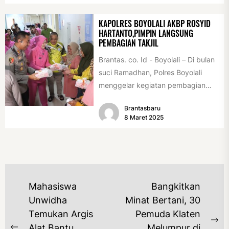
KAPOLRES BOYOLALI AKBP ROSYID
HARTANTO,PIMPIN LANGSUNG
PEMBAGIAN TAKJIL
Brantas. co. Id - Boyolali – Di bulan
suci Ramadhan, Polres Boyolali
menggelar kegiatan pembagian
takjil bertajuk "Ramadhan Berkah
Brantasbaru
Polres...
8 Maret 2025
NAVIGASI
Mahasiswa
Bangkitkan
POS
Unwidha
Minat Bertani, 30
Temukan Argis
Pemuda Klaten
Ne
Alat Bantu
Melumpur di