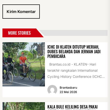
MORE STORIES
ICHC DI KLATEN DITUTUP MERIAH,
DUBES BELANDA DAN JERMAN JADI
PEMBICARA
Brantas.co.id - KLATEN- Hari
terakhir rangkaian International
Cycling History Conference (ICHC)
ke-35 di Klaten berlangsung
Brantasbaru
istimewa. Sejumlah tokoh
22 Mei 2026
internasional...
KALA BULE KELILING DESA PAKAI