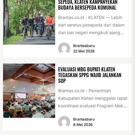
SEPEDA, KLATEN KAMPANYEKAN
BUDAYA BERSEPEDA KOMUNAL
Brantas.co.id - KLATEN — Lebih
dari seratus pesepeda dari dalam
dan luar negeri mengikuti ajang
International Veteran Cycle
Brantasbaru
Association Rally...
22 Mei 2026
EVALUASI MBG BUPATI KLATEN
TEGASKAN SPPG WAJIB JALANKAN
SOP
Brantas.co.Id - Pemerintah
Kabupaten Klaten menggelar rapat
koordinasi evaluasi Program Makan
Bergizi Gratis (MBG) di Pendopo
Brantasbaru
Pemerintah Kabupaten Klaten,
8 Mei 2026
Kamis...