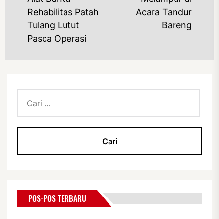
Previous
po
Rehabilitas Patah
Acara Tandur
post:
Tulang Lutut
Bareng
Pasca Operasi
Cari
untuk:
POS-POS TERBARU