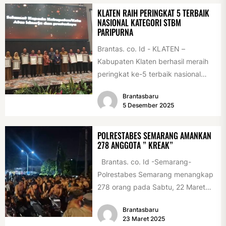
KLATEN RAIH PERINGKAT 5 TERBAIK
NASIONAL KATEGORI STBM
PARIPURNA
Brantas. co. Id - KLATEN –
Kabupaten Klaten berhasil meraih
peringkat ke-5 terbaik nasional
pada STBM Award 2025 pada
Brantasbaru
program...
5 Desember 2025
POLRESTABES SEMARANG AMANKAN
278 ANGGOTA ” KREAK”
Brantas. co. Id -Semarang-
Polrestabes Semarang menangkap
278 orang pada Sabtu, 22 Maret
2025, sekitar pukul 23.30 WIB,
Brantasbaru
menyusul...
23 Maret 2025