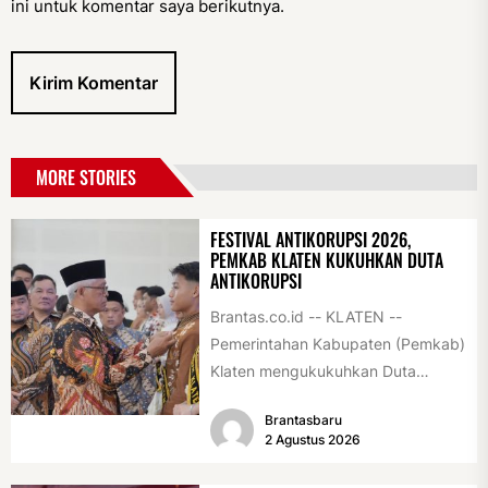
ini untuk komentar saya berikutnya.
MORE STORIES
FESTIVAL ANTIKORUPSI 2026,
PEMKAB KLATEN KUKUHKAN DUTA
ANTIKORUPSI
Brantas.co.id -- KLATEN --
Pemerintahan Kabupaten (Pemkab)
Klaten mengukukuhkan Duta
Antikorupsi yang terdiri dari unsur
Brantasbaru
pelajar dan pemuda. Pengukuhan
2 Agustus 2026
tersebut digelar...