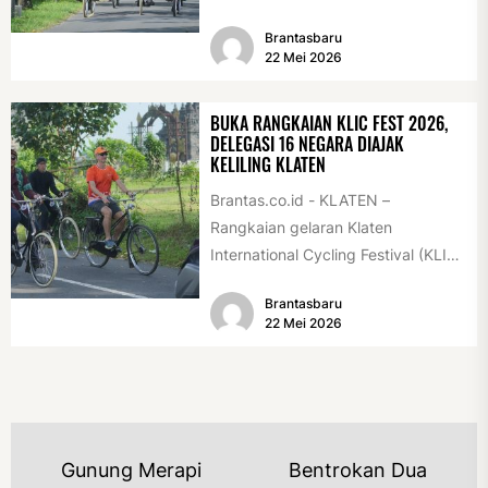
International Veteran Cycle
Brantasbaru
Association Rally...
22 Mei 2026
BUKA RANGKAIAN KLIC FEST 2026,
DELEGASI 16 NEGARA DIAJAK
KELILING KLATEN
Brantas.co.id - KLATEN –
Rangkaian gelaran Klaten
International Cycling Festival (KLIC
Fest) 2026 resmi dimulai, Minggu
Brantasbaru
(17/5/2026). Rangkaian kegiatan
22 Mei 2026
dibuka...
NAVIGASI
Gunung Merapi
Bentrokan Dua