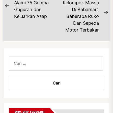
POS
Alami 75 Gempa
Kelompok Massa
Previous
Guguran dan
Di Babarsari,
post:
Ne
Keluarkan Asap
Beberapa Ruko
po
Dan Sepeda
Motor Terbakar
Cari
untuk:
POS-POS TERBARU