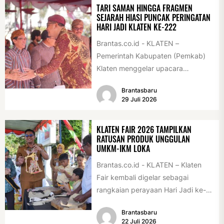
TARI SAMAN HINGGA FRAGMEN
SEJARAH HIASI PUNCAK PERINGATAN
HARI JADI KLATEN KE-222
Brantas.co.id - KLATEN –
Pemerintah Kabupaten (Pemkab)
Klaten menggelar upacara
peringatan Hari Jadi Klaten ke-222
Brantasbaru
di Alun-alun Klaten, Selasa
29 Juli 2026
(28/7/2026)....
KLATEN FAIR 2026 TAMPILKAN
RATUSAN PRODUK UNGGULAN
UMKM-IKM LOKA
Brantas.co.id - KLATEN – Klaten
Fair kembali digelar sebagai
rangkaian perayaan Hari Jadi ke-
222 Klaten, Minggu (19/7/2026).
Brantasbaru
Acara ini digelar...
22 Juli 2026