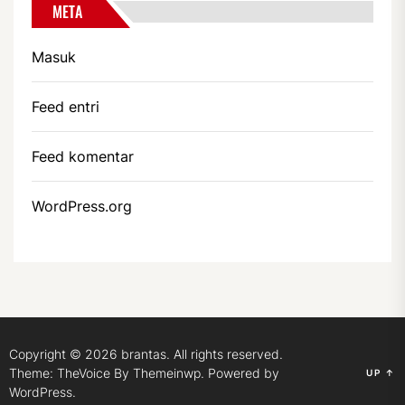
META
Masuk
Feed entri
Feed komentar
WordPress.org
Copyright © 2026
brantas.
All rights reserved.
Theme: TheVoice By
Themeinwp.
Powered by
UP
↑
WordPress.