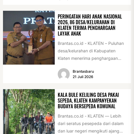
PERINGATAN HARI ANAK NASIONAL
2026, 86 DESA/KELURAHAN DI
KLATEN TERIMA PENGHARGAAN
LAYAK ANAK
Brantas.co.id - KLATEN – Puluhan
desa/kelurahan di Kabupaten
Klaten menerima penghargaan
sebagai desa/kelurahan layak anak
Brantasbaru
2026. Penghargaan tersebut
21 Juli 2026
diserahkan sebagai...
KALA BULE KELILING DESA PAKAI
SEPEDA, KLATEN KAMPANYEKAN
BUDAYA BERSEPEDA KOMUNAL
Brantas.co.id - KLATEN — Lebih
dari seratus pesepeda dari dalam
dan luar negeri mengikuti ajang