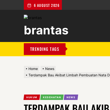
6 AUGUST 2026
brantas
brantas
TRENDING TAGS
Home
News
Terdampak Bau Akibat Limbah Pembuatan Nata De
HUKUM
KESEHATAN
NEWS
TERDAMPAK BAU AKIB