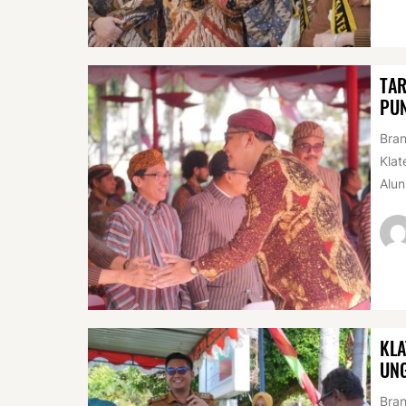
TAR
PUN
Bran
Klat
Alun
KLA
UN
Bran