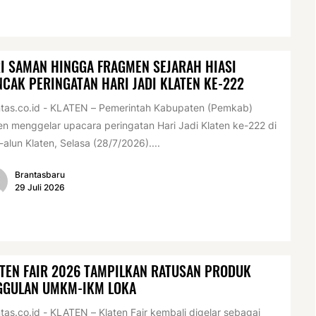
I SAMAN HINGGA FRAGMEN SEJARAH HIASI
CAK PERINGATAN HARI JADI KLATEN KE-222
tas.co.id - KLATEN – Pemerintah Kabupaten (Pemkab)
en menggelar upacara peringatan Hari Jadi Klaten ke-222 di
-alun Klaten, Selasa (28/7/2026)....
Brantasbaru
29 Juli 2026
TEN FAIR 2026 TAMPILKAN RATUSAN PRODUK
GGULAN UMKM-IKM LOKA
tas.co.id - KLATEN – Klaten Fair kembali digelar sebagai