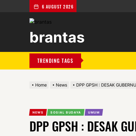
6 AUGUST 2026
brantas
brantas
TRENDING TAGS
Home
News
DPP GPSH : DESAK GUBERNU
NEWS
SOSIAL BUDAYA
UMUM
DPP GPSH : DESAK G