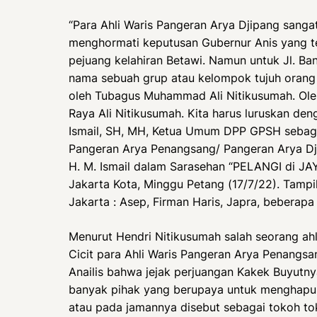
“Para Ahli Waris Pangeran Arya Djipang sanga
menghormati keputusan Gubernur Anis yang t
pejuang kelahiran Betawi. Namun untuk Jl. Ban
nama sebuah grup atau kelompok tujuh orang p
oleh Tubagus Muhammad Ali Nitikusumah. Oleh 
Raya Ali Nitikusumah. Kita harus luruskan den
Ismail, SH, MH, Ketua Umum DPP GPSH sebaga
Pangeran Arya Penangsang/ Pangeran Arya Dji
H. M. Ismail dalam Sarasehan “PELANGI di JA
Jakarta Kota, Minggu Petang (17/7/22). Tampil
Jakarta : Asep, Firman Haris, Japra, beberap
Menurut Hendri Nitikusumah salah seorang ahl
Cicit para Ahli Waris Pangeran Arya Penangsa
Anailis bahwa jejak perjuangan Kakek Buyutny
banyak pihak yang berupaya untuk menghapusn
atau pada jamannya disebut sebagai tokoh to