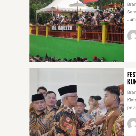
Bran
Sen
Juma
FES
KU
Bran
Klat
pela