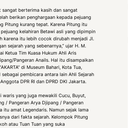
t sangat berterima kasih dan sangat
elah berikan penghargaan kepada pejuang
g Pitung kurang tepat. Karena Pitung itu
ejuang kelahiran Betawi asli yang dipimpin
karena itu lebih cocok dirubah menjadi Jl.
gan sejarah yang sebenarnya,” ujar H. M.
i Ketua Tim Kuasa Hukum Ahli Aris
pang/Pangeran Anails. Hal itu disampaikan
YAKARTA” di Museum Bahari, Kota Tua,
 sebagai pembicara antara lain Ahli Sejarah
a Anggota DPR RI dan DPRD DKI Jakarta.
i waris yang juga mewakili Cucu, Buyut,
ng / Pangeran Arya Djipang / Pangeran
a itu amat Legendaris. Namun sejak lama
ya dari fakta sejarah. Kelompok Pitung
koh atau Tuan Tuan yang suka