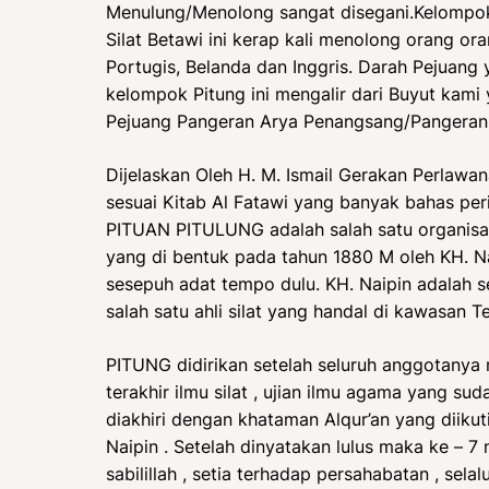
Menulung/Menolong sangat disegani.Kelompok P
Silat Betawi ini kerap kali menolong orang or
Portugis, Belanda dan Inggris. Darah Pejuang 
kelompok Pitung ini mengalir dari Buyut kami 
Pejuang Pangeran Arya Penangsang/Pangeran 
Dijelaskan Oleh H. M. Ismail Gerakan Perlawan
sesuai Kitab Al Fatawi yang banyak bahas per
PITUAN PITULUNG adalah salah satu organisas
yang di bentuk pada tahun 1880 M oleh KH. Na
sesepuh adat tempo dulu. KH. Naipin adalah s
salah satu ahli silat yang handal di kawasan
PITUNG didirikan setelah seluruh anggotanya m
terakhir ilmu silat , ujian ilmu agama yang sud
diakhiri dengan khataman Alqur’an yang diikuti
Naipin . Setelah dinyatakan lulus maka ke – 7 n
sabilillah , setia terhadap persahabatan , sel