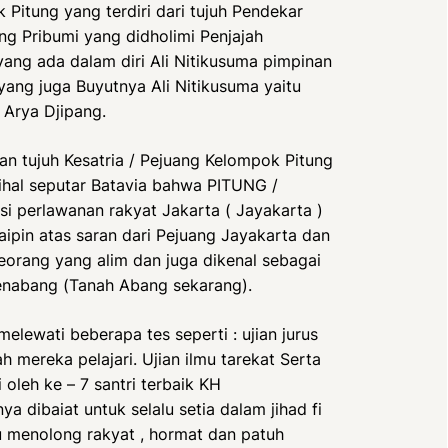
itung yang terdiri dari tujuh Pendekar
ang Pribumi yang didholimi Penjajah
yang ada dalam diri Ali Nitikusuma pimpinan
yang juga Buyutnya Ali Nitikusuma yaitu
Arya Djipang.
an tujuh Kesatria / Pejuang Kelompok Pitung
ihal seputar Batavia bahwa PITUNG /
i perlawanan rakyat Jakarta ( Jayakarta )
ipin atas saran dari Pejuang Jayakarta dan
eorang yang alim dan juga dikenal sebagai
 Tenabang (Tanah Abang sekarang).
elewati beberapa tes seperti : ujian jurus
ah mereka pelajari. Ujian ilmu tarekat Serta
 oleh ke – 7 santri terbaik KH
ya dibaiat untuk selalu setia dalam jihad fi
alu menolong rakyat , hormat dan patuh