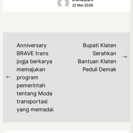
(17/5/2026). Rangkaian kegiatan
22 Mei 2026
dibuka...
NAVIGASI
Anniversary
Bupati Klaten
POS
BRAVE trans
Serahkan
Ne
jogja berkarya
Bantuan Klaten
po
memajukan
Peduli Demak
program
Previous
pemerintah
post:
tentang Moda
transportasi
yang memadai