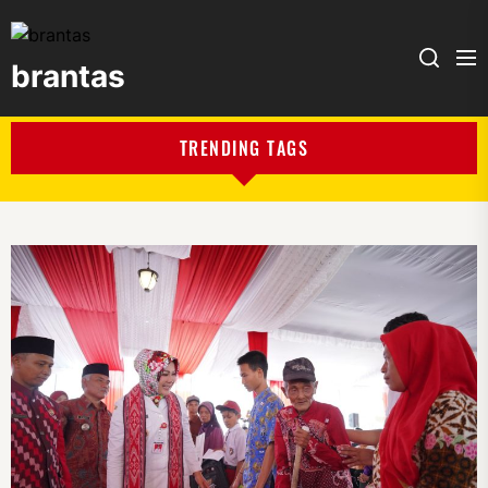
brantas
brantas
TRENDING TAGS