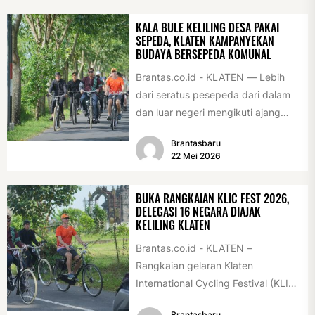
KALA BULE KELILING DESA PAKAI
SEPEDA, KLATEN KAMPANYEKAN
BUDAYA BERSEPEDA KOMUNAL
Brantas.co.id - KLATEN — Lebih
dari seratus pesepeda dari dalam
dan luar negeri mengikuti ajang
International Veteran Cycle
Brantasbaru
Association Rally...
22 Mei 2026
BUKA RANGKAIAN KLIC FEST 2026,
DELEGASI 16 NEGARA DIAJAK
KELILING KLATEN
Brantas.co.id - KLATEN –
Rangkaian gelaran Klaten
International Cycling Festival (KLIC
Fest) 2026 resmi dimulai, Minggu
Brantasbaru