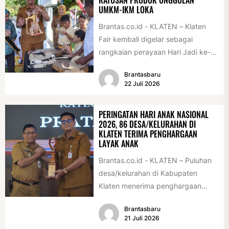
UMKM-IKM LOKA
Brantas.co.id - KLATEN – Klaten
Fair kembali digelar sebagai
rangkaian perayaan Hari Jadi ke-
222 Klaten, Minggu (19/7/2026).
Brantasbaru
Acara ini digelar...
22 Juli 2026
PERINGATAN HARI ANAK NASIONAL
2026, 86 DESA/KELURAHAN DI
KLATEN TERIMA PENGHARGAAN
LAYAK ANAK
Brantas.co.id - KLATEN – Puluhan
desa/kelurahan di Kabupaten
Klaten menerima penghargaan
sebagai desa/kelurahan layak anak
Brantasbaru
2026. Penghargaan tersebut
21 Juli 2026
diserahkan sebagai...