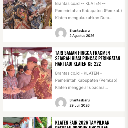
Brantas.co.id -- KLATEN --
Pemerintahan Kabupaten (Pemkab)
Klaten mengukukuhkan Duta
Antikorupsi yang terdiri dari unsur
Brantasbaru
pelajar dan pemuda. Pengukuhan
2 Agustus 2026
tersebut digelar...
TARI SAMAN HINGGA FRAGMEN
SEJARAH HIASI PUNCAK PERINGATAN
HARI JADI KLATEN KE-222
Brantas.co.id - KLATEN –
Pemerintah Kabupaten (Pemkab)
Klaten menggelar upacara
peringatan Hari Jadi Klaten ke-222
Brantasbaru
di Alun-alun Klaten, Selasa
29 Juli 2026
(28/7/2026)....
KLATEN FAIR 2026 TAMPILKAN
RATUSAN PRODUK UNGGULAN