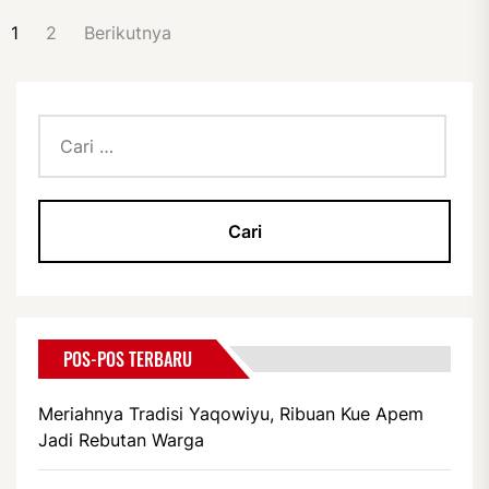
PAGINASI
1
2
Berikutnya
POS
Cari
untuk:
POS-POS TERBARU
Meriahnya Tradisi Yaqowiyu, Ribuan Kue Apem
Jadi Rebutan Warga