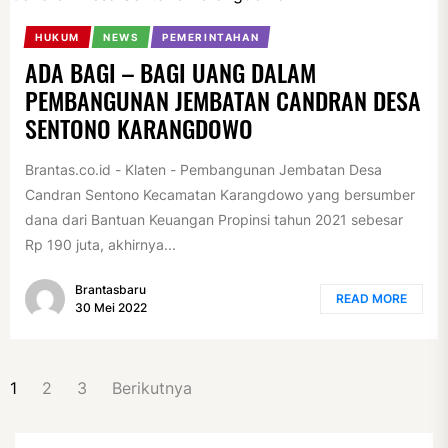
HUKUM
NEWS
PEMERINTAHAN
ADA BAGI – BAGI UANG DALAM
PEMBANGUNAN JEMBATAN CANDRAN DESA
SENTONO KARANGDOWO
Brantas.co.id - Klaten - Pembangunan Jembatan Desa
Candran Sentono Kecamatan Karangdowo yang bersumber
dana dari Bantuan Keuangan Propinsi tahun 2021 sebesar
Rp 190 juta, akhirnya...
Brantasbaru
READ MORE
30 Mei 2022
PAGINASI
1
2
3
Berikutnya
POS