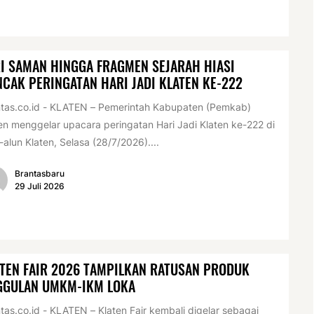
I SAMAN HINGGA FRAGMEN SEJARAH HIASI
CAK PERINGATAN HARI JADI KLATEN KE-222
tas.co.id - KLATEN – Pemerintah Kabupaten (Pemkab)
en menggelar upacara peringatan Hari Jadi Klaten ke-222 di
-alun Klaten, Selasa (28/7/2026)....
Brantasbaru
29 Juli 2026
TEN FAIR 2026 TAMPILKAN RATUSAN PRODUK
GGULAN UMKM-IKM LOKA
tas.co.id - KLATEN – Klaten Fair kembali digelar sebagai