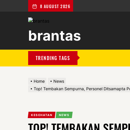
8 AUGUST 2026
brantas
brantas
TRENDING TAGS
Home
News
Top! Tembakan Sempurna, Personel Ditsamapta Pol
KESEHATAN
NEWS
TOP! TEMBAKAN SEMP