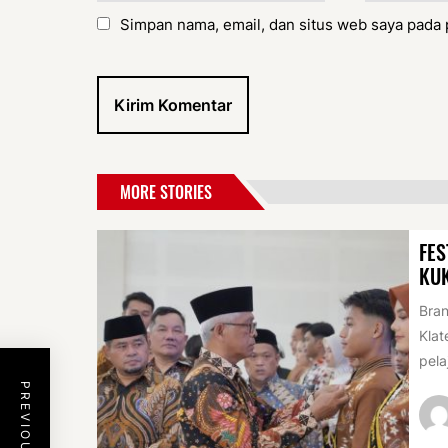
Simpan nama, email, dan situs web saya pada 
MORE STORIES
FES
KU
Bran
Klat
pela