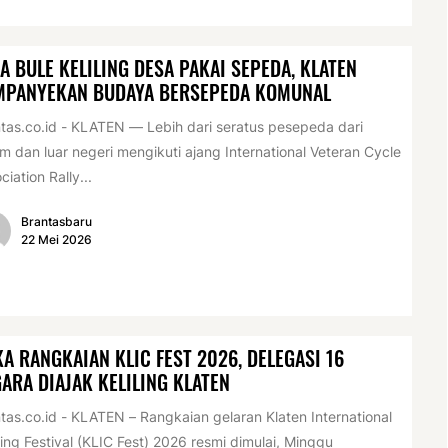
A BULE KELILING DESA PAKAI SEPEDA, KLATEN
MPANYEKAN BUDAYA BERSEPEDA KOMUNAL
tas.co.id - KLATEN — Lebih dari seratus pesepeda dari
m dan luar negeri mengikuti ajang International Veteran Cycle
ciation Rally...
Brantasbaru
22 Mei 2026
A RANGKAIAN KLIC FEST 2026, DELEGASI 16
ARA DIAJAK KELILING KLATEN
tas.co.id - KLATEN – Rangkaian gelaran Klaten International
ing Festival (KLIC Fest) 2026 resmi dimulai, Minggu