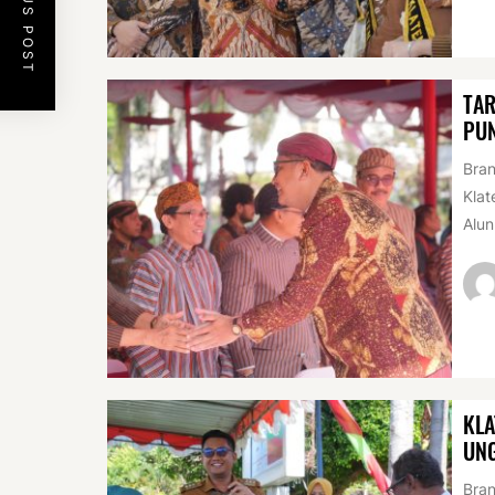
PREVIOUS POST
TAR
PUN
Bran
Klat
Alun
KLA
UN
Bran