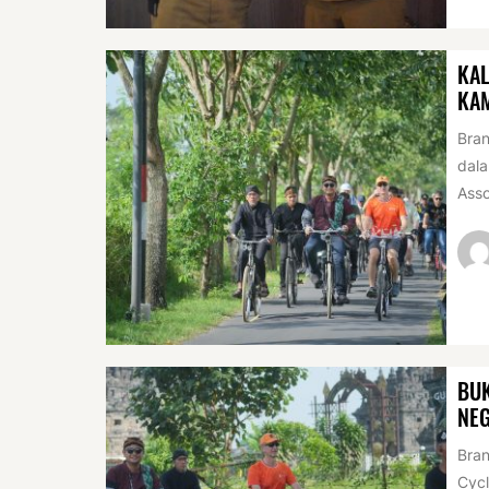
KAL
KA
Bran
dala
Asso
BUK
NEG
Bran
Cycl