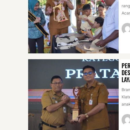
rang
Acar
PER
DES
LAY
Bran
Klat
anak