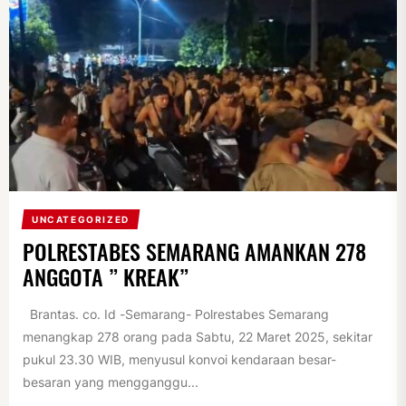
UNCATEGORIZED
POLRESTABES SEMARANG AMANKAN 278
ANGGOTA ” KREAK”
Brantas. co. Id -Semarang- Polrestabes Semarang
menangkap 278 orang pada Sabtu, 22 Maret 2025, sekitar
pukul 23.30 WIB, menyusul konvoi kendaraan besar-
besaran yang mengganggu...