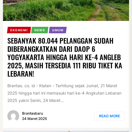
EKONOMI
NEWS
UMUM
SEBANYAK 80.044 PELANGGAN SUDAH
DIBERANGKATKAN DARI DAOP 6
YOGYAKARTA HINGGA HARI KE-4 ANGLEB
2025, MASIH TERSEDIA 111 RIBU TIKET KA
LEBARAN!
Brantas. co. id - Klaten - Terhitung sejak Jumat, 21 Maret
2025 hingga hari ini memasuki hari ke-4 Angkutan Lebaran
2025 yakni Senin, 24 Maret...
Brantasbaru
READ MORE
24 Maret 2025