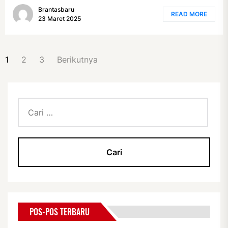
Brantasbaru
READ MORE
23 Maret 2025
PAGINASI
1
2
3
Berikutnya
POS
Cari
untuk:
POS-POS TERBARU