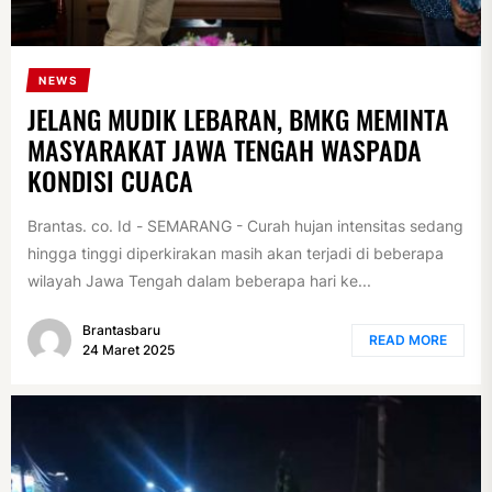
NEWS
JELANG MUDIK LEBARAN, BMKG MEMINTA
MASYARAKAT JAWA TENGAH WASPADA
KONDISI CUACA
Brantas. co. Id - SEMARANG - Curah hujan intensitas sedang
hingga tinggi diperkirakan masih akan terjadi di beberapa
wilayah Jawa Tengah dalam beberapa hari ke...
Brantasbaru
READ MORE
24 Maret 2025