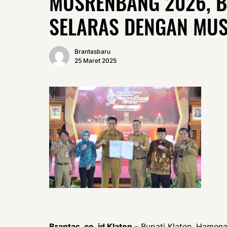
MUSRENBANG 2026, B
SELARAS DENGAN MU
Brantasbaru
25 Maret 2025
Brantas. co. id Klaten –
Bupati Klaten, Hamen