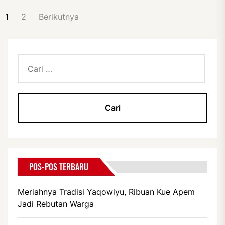
PAGINASI
1
2
Berikutnya
POS
Cari
untuk:
POS-POS TERBARU
Meriahnya Tradisi Yaqowiyu, Ribuan Kue Apem
Jadi Rebutan Warga