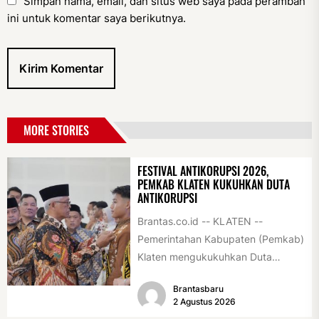
Simpan nama, email, dan situs web saya pada peramban
ini untuk komentar saya berikutnya.
MORE STORIES
FESTIVAL ANTIKORUPSI 2026,
PEMKAB KLATEN KUKUHKAN DUTA
ANTIKORUPSI
Brantas.co.id -- KLATEN --
Pemerintahan Kabupaten (Pemkab)
Klaten mengukukuhkan Duta
Antikorupsi yang terdiri dari unsur
Brantasbaru
pelajar dan pemuda. Pengukuhan
2 Agustus 2026
tersebut digelar...