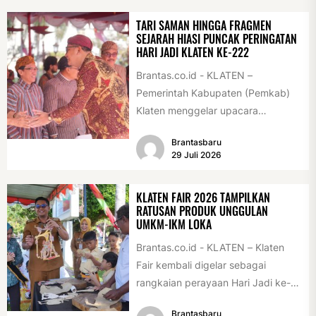
TARI SAMAN HINGGA FRAGMEN
SEJARAH HIASI PUNCAK PERINGATAN
HARI JADI KLATEN KE-222
Brantas.co.id - KLATEN –
Pemerintah Kabupaten (Pemkab)
Klaten menggelar upacara
peringatan Hari Jadi Klaten ke-222
Brantasbaru
di Alun-alun Klaten, Selasa
29 Juli 2026
(28/7/2026)....
KLATEN FAIR 2026 TAMPILKAN
RATUSAN PRODUK UNGGULAN
UMKM-IKM LOKA
Brantas.co.id - KLATEN – Klaten
Fair kembali digelar sebagai
rangkaian perayaan Hari Jadi ke-
222 Klaten, Minggu (19/7/2026).
Brantasbaru