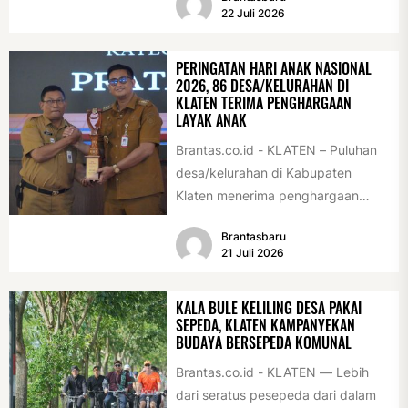
Acara ini digelar...
22 Juli 2026
PERINGATAN HARI ANAK NASIONAL
2026, 86 DESA/KELURAHAN DI
KLATEN TERIMA PENGHARGAAN
LAYAK ANAK
Brantas.co.id - KLATEN – Puluhan
desa/kelurahan di Kabupaten
Klaten menerima penghargaan
sebagai desa/kelurahan layak anak
Brantasbaru
2026. Penghargaan tersebut
21 Juli 2026
diserahkan sebagai...
KALA BULE KELILING DESA PAKAI
SEPEDA, KLATEN KAMPANYEKAN
BUDAYA BERSEPEDA KOMUNAL
Brantas.co.id - KLATEN — Lebih
dari seratus pesepeda dari dalam