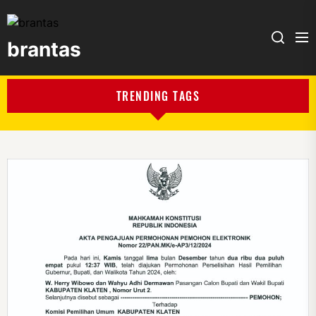
brantas
brantas
TRENDING TAGS