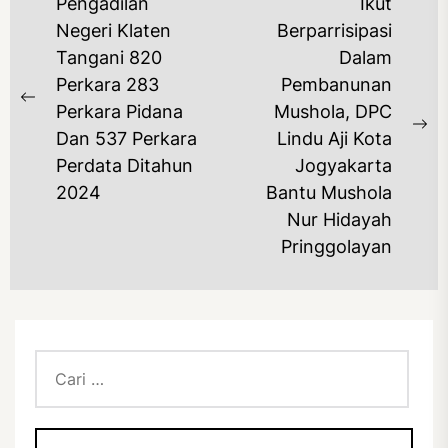
NAVIGASI
Pengadilan
Ikut
POS
Negeri Klaten
Berparrisipasi
Tangani 820
Dalam
Perkara 283
Pembanunan
Previous
Perkara Pidana
Mushola, DPC
post:
Ne
Dan 537 Perkara
Lindu Aji Kota
po
Perdata Ditahun
Jogyakarta
2024
Bantu Mushola
Nur Hidayah
Pringgolayan
Cari
untuk: