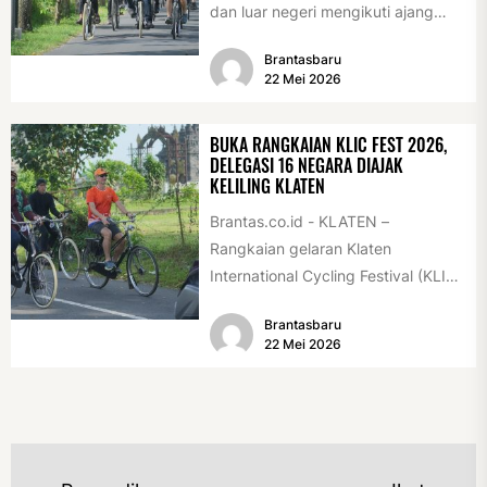
dan luar negeri mengikuti ajang
International Veteran Cycle
Brantasbaru
Association Rally...
22 Mei 2026
BUKA RANGKAIAN KLIC FEST 2026,
DELEGASI 16 NEGARA DIAJAK
KELILING KLATEN
Brantas.co.id - KLATEN –
Rangkaian gelaran Klaten
International Cycling Festival (KLIC
Fest) 2026 resmi dimulai, Minggu
Brantasbaru
(17/5/2026). Rangkaian kegiatan
22 Mei 2026
dibuka...