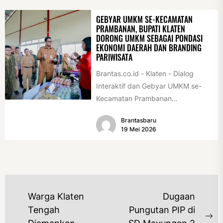
GEBYAR UMKM SE-KECAMATAN
PRAMBANAN, BUPATI KLATEN
DORONG UMKM SEBAGAI PONDASI
EKONOMI DAERAH DAN BRANDING
PARIWISATA
Brantas.co.id - Klaten - Dialog
Interaktif dan Gebyar UMKM se-
Kecamatan Prambanan
diselenggarakan di GOR Desa
Brantasbaru
Geneng, Kecamatan Prambanan,
19 Mei 2026
Selasa (19/5/2026)....
NAVIGASI
Warga Klaten
Dugaan
POS
Tengah
Pungutan PIP di
Ne