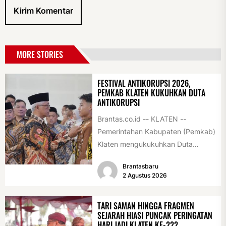
MORE STORIES
FESTIVAL ANTIKORUPSI 2026,
PEMKAB KLATEN KUKUHKAN DUTA
ANTIKORUPSI
Brantas.co.id -- KLATEN --
Pemerintahan Kabupaten (Pemkab)
Klaten mengukukuhkan Duta
Antikorupsi yang terdiri dari unsur
Brantasbaru
pelajar dan pemuda. Pengukuhan
2 Agustus 2026
tersebut digelar...
TARI SAMAN HINGGA FRAGMEN
SEJARAH HIASI PUNCAK PERINGATAN
HARI JADI KLATEN KE-222