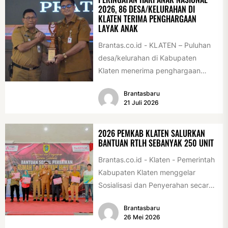
2026, 86 DESA/KELURAHAN DI
KLATEN TERIMA PENGHARGAAN
LAYAK ANAK
Brantas.co.id - KLATEN – Puluhan
desa/kelurahan di Kabupaten
Klaten menerima penghargaan
sebagai desa/kelurahan layak anak
Brantasbaru
2026. Penghargaan tersebut
21 Juli 2026
diserahkan sebagai...
2026 PEMKAB KLATEN SALURKAN
BANTUAN RTLH SEBANYAK 250 UNIT
Brantas.co.id - Klaten - Pemerintah
Kabupaten Klaten menggelar
Sosialisasi dan Penyerahan secara
Simbolis Bantuan Sosial Perbaikan
Brantasbaru
Rumah Tidak Layak Huni...
26 Mei 2026