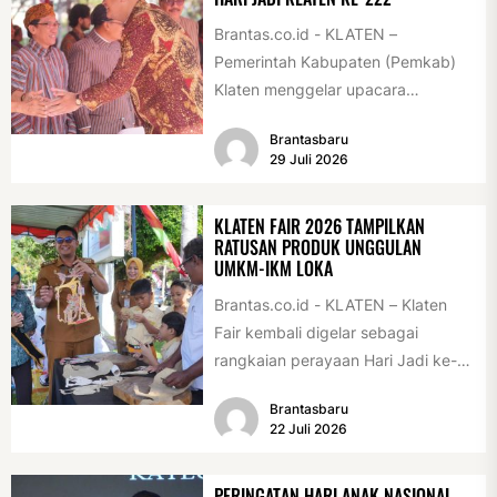
Brantas.co.id - KLATEN –
Pemerintah Kabupaten (Pemkab)
Klaten menggelar upacara
peringatan Hari Jadi Klaten ke-222
Brantasbaru
di Alun-alun Klaten, Selasa
29 Juli 2026
(28/7/2026)....
KLATEN FAIR 2026 TAMPILKAN
RATUSAN PRODUK UNGGULAN
UMKM-IKM LOKA
Brantas.co.id - KLATEN – Klaten
Fair kembali digelar sebagai
rangkaian perayaan Hari Jadi ke-
222 Klaten, Minggu (19/7/2026).
Brantasbaru
Acara ini digelar...
22 Juli 2026
PERINGATAN HARI ANAK NASIONAL