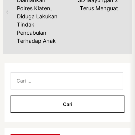
Diamankan
SD Mayungan 2
po
Polres Klaten,
Terus Menguat
Previous
Diduga Lakukan
post:
Tindak
Pencabulan
Terhadap Anak
Cari
untuk: