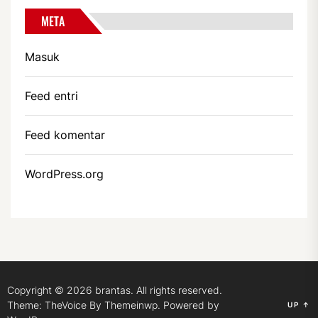
META
Masuk
Feed entri
Feed komentar
WordPress.org
Copyright © 2026
brantas.
All rights reserved.
Theme: TheVoice By
Themeinwp.
Powered by
UP
↑