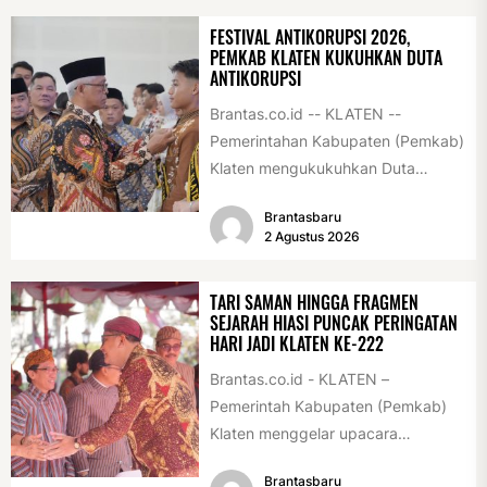
FESTIVAL ANTIKORUPSI 2026,
PEMKAB KLATEN KUKUHKAN DUTA
ANTIKORUPSI
Brantas.co.id -- KLATEN --
Pemerintahan Kabupaten (Pemkab)
Klaten mengukukuhkan Duta
Antikorupsi yang terdiri dari unsur
Brantasbaru
pelajar dan pemuda. Pengukuhan
2 Agustus 2026
tersebut digelar...
TARI SAMAN HINGGA FRAGMEN
SEJARAH HIASI PUNCAK PERINGATAN
HARI JADI KLATEN KE-222
Brantas.co.id - KLATEN –
Pemerintah Kabupaten (Pemkab)
Klaten menggelar upacara
peringatan Hari Jadi Klaten ke-222
Brantasbaru