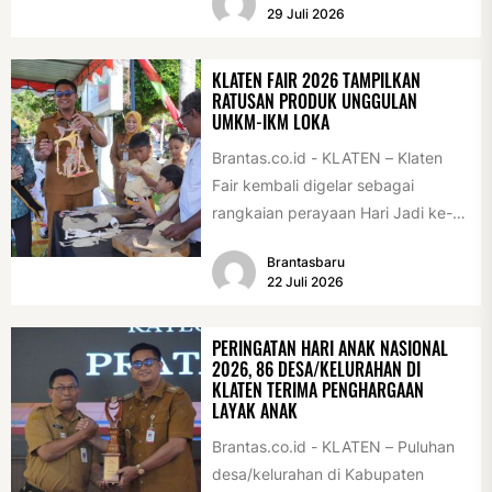
di Alun-alun Klaten, Selasa
29 Juli 2026
(28/7/2026)....
KLATEN FAIR 2026 TAMPILKAN
RATUSAN PRODUK UNGGULAN
UMKM-IKM LOKA
Brantas.co.id - KLATEN – Klaten
Fair kembali digelar sebagai
rangkaian perayaan Hari Jadi ke-
222 Klaten, Minggu (19/7/2026).
Brantasbaru
Acara ini digelar...
22 Juli 2026
PERINGATAN HARI ANAK NASIONAL
2026, 86 DESA/KELURAHAN DI
KLATEN TERIMA PENGHARGAAN
LAYAK ANAK
Brantas.co.id - KLATEN – Puluhan
desa/kelurahan di Kabupaten