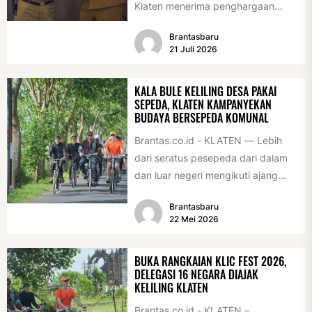
Klaten menerima penghargaan
sebagai desa/kelurahan layak anak
Brantasbaru
2026. Penghargaan tersebut
21 Juli 2026
diserahkan sebagai...
KALA BULE KELILING DESA PAKAI
SEPEDA, KLATEN KAMPANYEKAN
BUDAYA BERSEPEDA KOMUNAL
Brantas.co.id - KLATEN — Lebih
dari seratus pesepeda dari dalam
dan luar negeri mengikuti ajang
International Veteran Cycle
Brantasbaru
Association Rally...
22 Mei 2026
BUKA RANGKAIAN KLIC FEST 2026,
DELEGASI 16 NEGARA DIAJAK
KELILING KLATEN
Brantas.co.id - KLATEN –