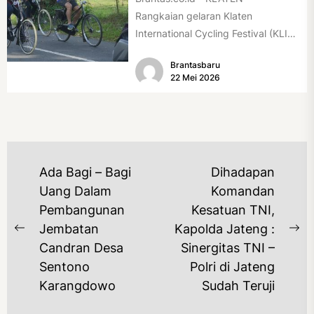
Rangkaian gelaran Klaten
International Cycling Festival (KLIC
Fest) 2026 resmi dimulai, Minggu
Brantasbaru
(17/5/2026). Rangkaian kegiatan
22 Mei 2026
dibuka...
NAVIGASI
Ada Bagi – Bagi
Dihadapan
POS
Uang Dalam
Komandan
Pembangunan
Kesatuan TNI,
Jembatan
Kapolda Jateng :
Previous
Ne
Candran Desa
Sinergitas TNI –
post:
po
Sentono
Polri di Jateng
Karangdowo
Sudah Teruji