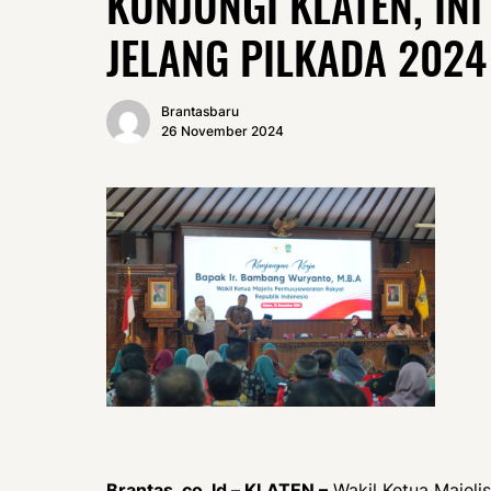
KUNJUNGI KLATEN, INI
JELANG PILKADA 2024
Brantasbaru
26 November 2024
Brantas. co. Id – KLATEN –
Wakil Ketua Majeli