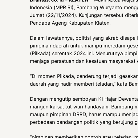
Indonesia (MPR RI), Bambang Wuryanto mengge
Jumat (22/11/2024). Kunjungan tersebut diteri
Pendapa Ageng Kabupaten Klaten.
Dalam lawatannya, politisi yang akrab disap
pimpinan daerah untuk mampu meredam gese
(Pilkada) serentak 2024 ini. Menurutnya pimpi
menjaga persatuan dan kesatuan masyarakat d
“Di momen Pilkada, cenderung terjadi gesekan
daerah yang hadir memberi teladan,” kata Ba
Dengan mengutip semboyan Ki Hajar Dewantar
mangun karsa, tut wuri handayani, Bambang m
maupun pimpinan DRRD, harus mampu menjadi
perbedaan pandangan politik yang berujung 
“pimpinan memberikan contoh atau teladan,