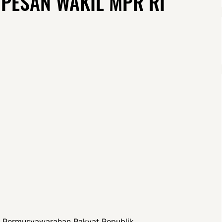
 PESAN WAKIL MPR RI
s Permusyawarahan Rakyat Republik