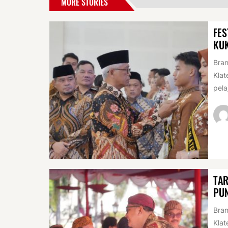
MORE STORIES
FES
KU
Bran
Klat
pela
TAR
PUN
Bran
Klat