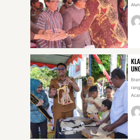
Alun
KLA
UN
Bran
rang
Acar