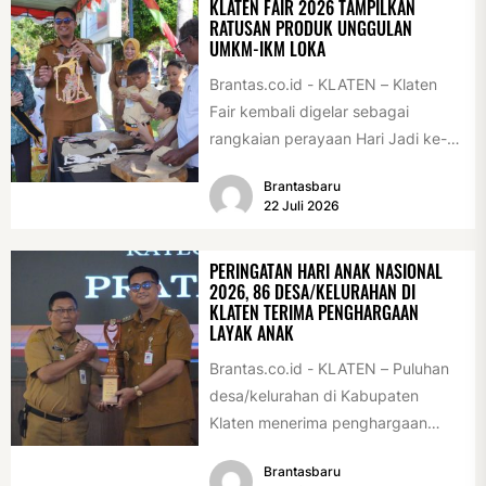
KLATEN FAIR 2026 TAMPILKAN
RATUSAN PRODUK UNGGULAN
UMKM-IKM LOKA
Brantas.co.id - KLATEN – Klaten
Fair kembali digelar sebagai
rangkaian perayaan Hari Jadi ke-
222 Klaten, Minggu (19/7/2026).
Brantasbaru
Acara ini digelar...
22 Juli 2026
PERINGATAN HARI ANAK NASIONAL
2026, 86 DESA/KELURAHAN DI
KLATEN TERIMA PENGHARGAAN
LAYAK ANAK
Brantas.co.id - KLATEN – Puluhan
desa/kelurahan di Kabupaten
Klaten menerima penghargaan
sebagai desa/kelurahan layak anak
Brantasbaru
2026. Penghargaan tersebut