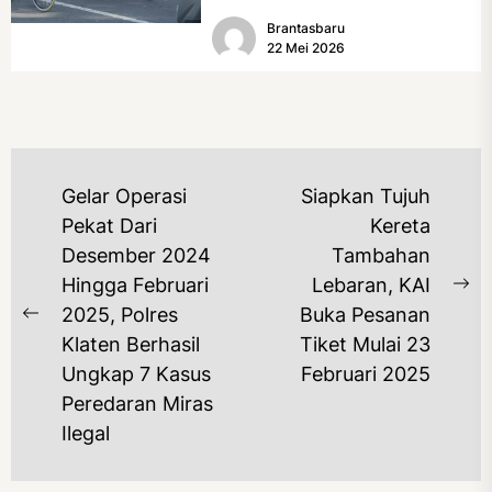
Fest) 2026 resmi dimulai, Minggu
Brantasbaru
(17/5/2026). Rangkaian kegiatan
22 Mei 2026
dibuka...
NAVIGASI
Gelar Operasi
Siapkan Tujuh
POS
Pekat Dari
Kereta
Desember 2024
Tambahan
Hingga Februari
Lebaran, KAI
Ne
2025, Polres
Buka Pesanan
Previous
po
Klaten Berhasil
Tiket Mulai 23
post:
Ungkap 7 Kasus
Februari 2025
Peredaran Miras
Ilegal