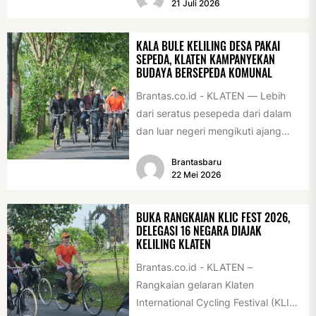
21 Juli 2026
diserahkan sebagai...
KALA BULE KELILING DESA PAKAI
SEPEDA, KLATEN KAMPANYEKAN
BUDAYA BERSEPEDA KOMUNAL
Brantas.co.id - KLATEN — Lebih
dari seratus pesepeda dari dalam
dan luar negeri mengikuti ajang
International Veteran Cycle
Brantasbaru
Association Rally...
22 Mei 2026
BUKA RANGKAIAN KLIC FEST 2026,
DELEGASI 16 NEGARA DIAJAK
KELILING KLATEN
Brantas.co.id - KLATEN –
Rangkaian gelaran Klaten
International Cycling Festival (KLIC