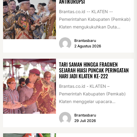
ANTIKORUPSI
Brantas.co.id -- KLATEN --
Pemerintahan Kabupaten (Pemkab)
Klaten mengukukuhkan Duta
Antikorupsi yang terdiri dari unsur
Brantasbaru
pelajar dan pemuda. Pengukuhan
2 Agustus 2026
tersebut digelar...
TARI SAMAN HINGGA FRAGMEN
SEJARAH HIASI PUNCAK PERINGATAN
HARI JADI KLATEN KE-222
Brantas.co.id - KLATEN –
Pemerintah Kabupaten (Pemkab)
Klaten menggelar upacara
peringatan Hari Jadi Klaten ke-222
Brantasbaru
di Alun-alun Klaten, Selasa
29 Juli 2026
(28/7/2026)....