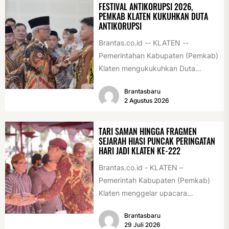
FESTIVAL ANTIKORUPSI 2026,
PEMKAB KLATEN KUKUHKAN DUTA
ANTIKORUPSI
Brantas.co.id -- KLATEN --
Pemerintahan Kabupaten (Pemkab)
Klaten mengukukuhkan Duta
Antikorupsi yang terdiri dari unsur
Brantasbaru
pelajar dan pemuda. Pengukuhan
2 Agustus 2026
tersebut digelar...
TARI SAMAN HINGGA FRAGMEN
SEJARAH HIASI PUNCAK PERINGATAN
HARI JADI KLATEN KE-222
Brantas.co.id - KLATEN –
Pemerintah Kabupaten (Pemkab)
Klaten menggelar upacara
peringatan Hari Jadi Klaten ke-222
Brantasbaru
di Alun-alun Klaten, Selasa
29 Juli 2026