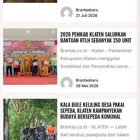
sebagai desa/kelurahan layak anak
Brantasbaru
2026. Penghargaan tersebut
21 Juli 2026
diserahkan sebagai...
2026 PEMKAB KLATEN SALURKAN
BANTUAN RTLH SEBANYAK 250 UNIT
Brantas.co.id - Klaten - Pemerintah
Kabupaten Klaten menggelar
Sosialisasi dan Penyerahan secara
Simbolis Bantuan Sosial Perbaikan
Brantasbaru
Rumah Tidak Layak Huni...
26 Mei 2026
KALA BULE KELILING DESA PAKAI
SEPEDA, KLATEN KAMPANYEKAN
BUDAYA BERSEPEDA KOMUNAL
Brantas.co.id - KLATEN — Lebih
dari seratus pesepeda dari dalam