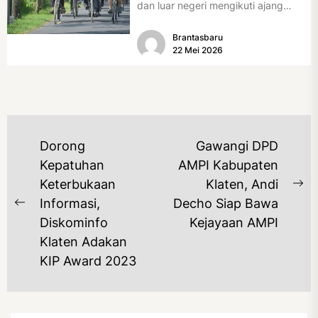
dan luar negeri mengikuti ajang
International Veteran Cycle
Brantasbaru
Association Rally...
22 Mei 2026
NAVIGASI
Dorong
Gawangi DPD
POS
Kepatuhan
AMPI Kabupaten
Keterbukaan
Klaten, Andi
Ne
Informasi,
Decho Siap Bawa
Previous
po
Diskominfo
Kejayaan AMPI
post:
Klaten Adakan
KIP Award 2023