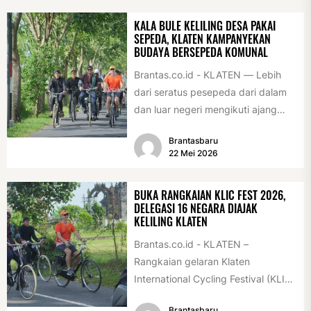
KALA BULE KELILING DESA PAKAI
SEPEDA, KLATEN KAMPANYEKAN
BUDAYA BERSEPEDA KOMUNAL
Brantas.co.id - KLATEN — Lebih
dari seratus pesepeda dari dalam
dan luar negeri mengikuti ajang
International Veteran Cycle
Brantasbaru
Association Rally...
22 Mei 2026
BUKA RANGKAIAN KLIC FEST 2026,
DELEGASI 16 NEGARA DIAJAK
KELILING KLATEN
Brantas.co.id - KLATEN –
Rangkaian gelaran Klaten
International Cycling Festival (KLIC
Fest) 2026 resmi dimulai, Minggu
Brantasbaru