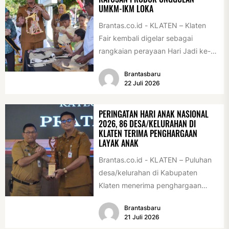
UMKM-IKM LOKA
Brantas.co.id - KLATEN – Klaten
Fair kembali digelar sebagai
rangkaian perayaan Hari Jadi ke-
222 Klaten, Minggu (19/7/2026).
Brantasbaru
Acara ini digelar...
22 Juli 2026
PERINGATAN HARI ANAK NASIONAL
2026, 86 DESA/KELURAHAN DI
KLATEN TERIMA PENGHARGAAN
LAYAK ANAK
Brantas.co.id - KLATEN – Puluhan
desa/kelurahan di Kabupaten
Klaten menerima penghargaan
sebagai desa/kelurahan layak anak
Brantasbaru
2026. Penghargaan tersebut
21 Juli 2026
diserahkan sebagai...