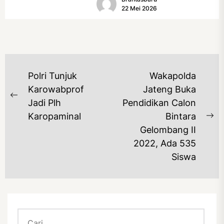
(17/5/2026). Rangkaian kegiatan
22 Mei 2026
dibuka...
NAVIGASI
Polri Tunjuk
Wakapolda
POS
Karowabprof
Jateng Buka
Previous
Jadi Plh
Pendidikan Calon
post:
Karopaminal
Bintara
Ne
Gelombang II
po
2022, Ada 535
Siswa
Cari