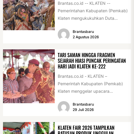
Brantas.co.id -- KLATEN --
Pemerintahan Kabupaten (Pemkab)
Klaten mengukukuhkan Duta
Antikorupsi yang terdiri dari unsur
Brantasbaru
pelajar dan pemuda. Pengukuhan
2 Agustus 2026
tersebut digelar...
TARI SAMAN HINGGA FRAGMEN
SEJARAH HIASI PUNCAK PERINGATAN
HARI JADI KLATEN KE-222
Brantas.co.id - KLATEN –
Pemerintah Kabupaten (Pemkab)
Klaten menggelar upacara
peringatan Hari Jadi Klaten ke-222
Brantasbaru
di Alun-alun Klaten, Selasa
29 Juli 2026
(28/7/2026)....
KLATEN FAIR 2026 TAMPILKAN
RATUSAN PRODUK UNGGULAN