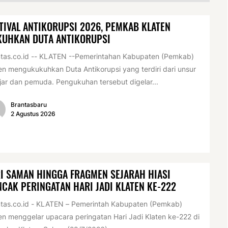
TIVAL ANTIKORUPSI 2026, PEMKAB KLATEN
KUHKAN DUTA ANTIKORUPSI
tas.co.id -- KLATEN --Pemerintahan Kabupaten (Pemkab)
en mengukukuhkan Duta Antikorupsi yang terdiri dari unsur
jar dan pemuda. Pengukuhan tersebut digelar...
Brantasbaru
2 Agustus 2026
I SAMAN HINGGA FRAGMEN SEJARAH HIASI
CAK PERINGATAN HARI JADI KLATEN KE-222
tas.co.id - KLATEN – Pemerintah Kabupaten (Pemkab)
en menggelar upacara peringatan Hari Jadi Klaten ke-222 di