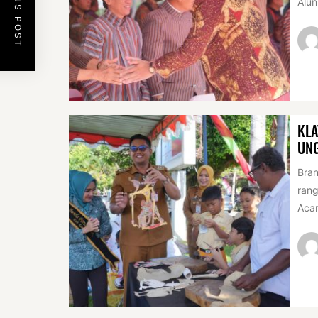
PREVIOUS POST
Alun
KLA
UN
Bran
rang
Acar