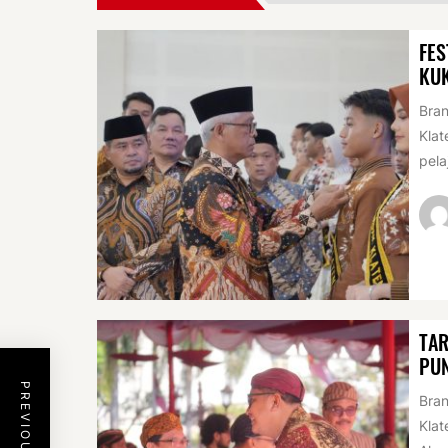
FES
KU
Bran
Klat
pela
TAR
PUN
Bran
Klat