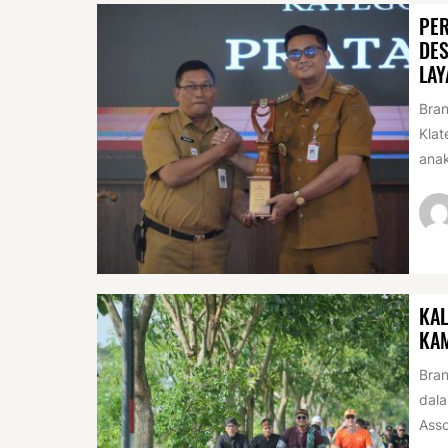
PER
DES
LAY
Bran
Klat
anak
KAL
KA
Bran
dala
Asso