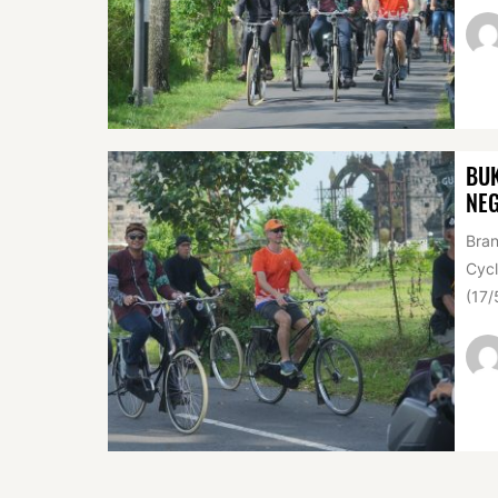
BUK
NEG
Bran
Cycl
(17/