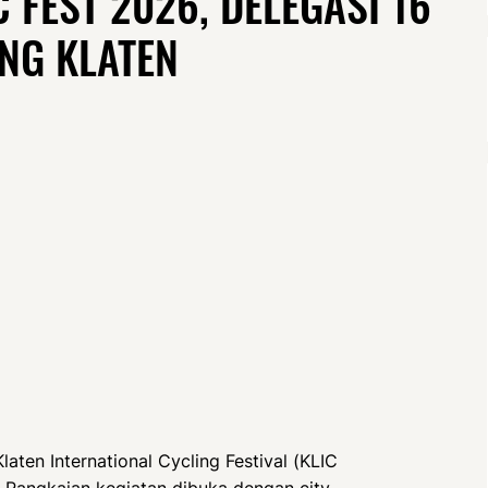
 FEST 2026, DELEGASI 16
ING KLATEN
aten International Cycling Festival (KLIC
. Rangkaian kegiatan dibuka dengan city