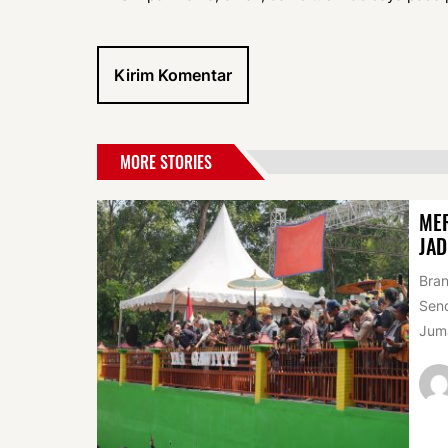
MORE STORIES
MER
JAD
Bran
Sen
Juma