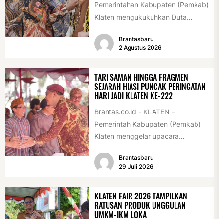
Pemerintahan Kabupaten (Pemkab)
Klaten mengukukuhkan Duta
Antikorupsi yang terdiri dari unsur
Brantasbaru
pelajar dan pemuda. Pengukuhan
2 Agustus 2026
tersebut digelar...
TARI SAMAN HINGGA FRAGMEN
SEJARAH HIASI PUNCAK PERINGATAN
HARI JADI KLATEN KE-222
Brantas.co.id - KLATEN –
Pemerintah Kabupaten (Pemkab)
Klaten menggelar upacara
peringatan Hari Jadi Klaten ke-222
Brantasbaru
di Alun-alun Klaten, Selasa
29 Juli 2026
(28/7/2026)....
KLATEN FAIR 2026 TAMPILKAN
RATUSAN PRODUK UNGGULAN
UMKM-IKM LOKA