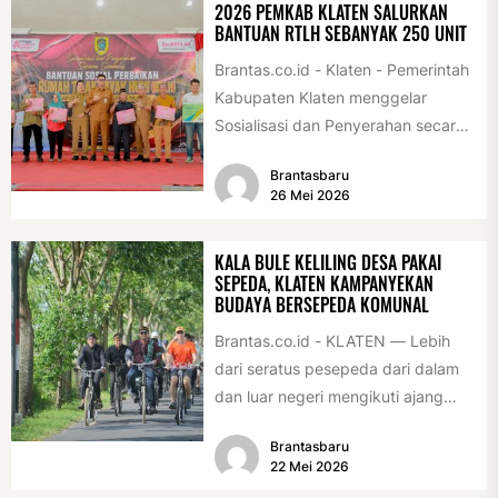
2026 PEMKAB KLATEN SALURKAN
BANTUAN RTLH SEBANYAK 250 UNIT
Brantas.co.id - Klaten - Pemerintah
Kabupaten Klaten menggelar
Sosialisasi dan Penyerahan secara
Simbolis Bantuan Sosial Perbaikan
Brantasbaru
Rumah Tidak Layak Huni...
26 Mei 2026
KALA BULE KELILING DESA PAKAI
SEPEDA, KLATEN KAMPANYEKAN
BUDAYA BERSEPEDA KOMUNAL
Brantas.co.id - KLATEN — Lebih
dari seratus pesepeda dari dalam
dan luar negeri mengikuti ajang
International Veteran Cycle
Brantasbaru
Association Rally...
22 Mei 2026