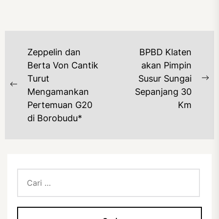
NAVIGASI
Zeppelin dan
BPBD Klaten
POS
Berta Von Cantik
akan Pimpin
Turut
Susur Sungai
Ne
Previous
Mengamankan
Sepanjang 30
po
post:
Pertemuan G20
Km
di Borobudu*
Cari
untuk: