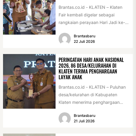
Brantas.co.id - KLATEN – Klaten
Fair kembali digelar sebagai
rangkaian perayaan Hari Jadi ke-
222 Klaten, Minggu (19/7/2026).
Brantasbaru
Acara ini digelar...
22 Juli 2026
PERINGATAN HARI ANAK NASIONAL
2026, 86 DESA/KELURAHAN DI
KLATEN TERIMA PENGHARGAAN
LAYAK ANAK
Brantas.co.id - KLATEN – Puluhan
desa/kelurahan di Kabupaten
Klaten menerima penghargaan
sebagai desa/kelurahan layak anak
Brantasbaru
2026. Penghargaan tersebut
21 Juli 2026
diserahkan sebagai...