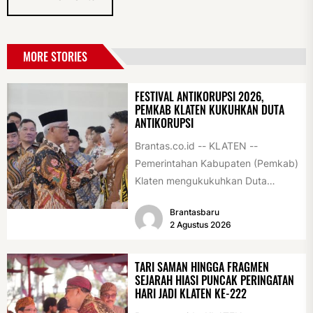
MORE STORIES
FESTIVAL ANTIKORUPSI 2026,
PEMKAB KLATEN KUKUHKAN DUTA
ANTIKORUPSI
Brantas.co.id -- KLATEN --
Pemerintahan Kabupaten (Pemkab)
Klaten mengukukuhkan Duta
Antikorupsi yang terdiri dari unsur
Brantasbaru
pelajar dan pemuda. Pengukuhan
2 Agustus 2026
tersebut digelar...
TARI SAMAN HINGGA FRAGMEN
SEJARAH HIASI PUNCAK PERINGATAN
HARI JADI KLATEN KE-222