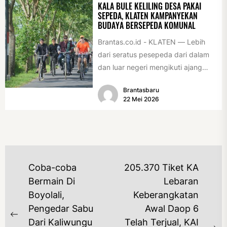
KALA BULE KELILING DESA PAKAI
SEPEDA, KLATEN KAMPANYEKAN
BUDAYA BERSEPEDA KOMUNAL
Brantas.co.id - KLATEN — Lebih
dari seratus pesepeda dari dalam
dan luar negeri mengikuti ajang
International Veteran Cycle
Brantasbaru
Association Rally...
22 Mei 2026
NAVIGASI
Coba-coba
205.370 Tiket KA
POS
Bermain Di
Lebaran
Boyolali,
Keberangkatan
Pengedar Sabu
Awal Daop 6
Previous
Dari Kaliwungu
Telah Terjual, KAI