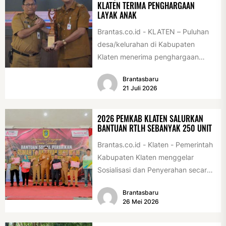
KLATEN TERIMA PENGHARGAAN
LAYAK ANAK
Brantas.co.id - KLATEN – Puluhan
desa/kelurahan di Kabupaten
Klaten menerima penghargaan
sebagai desa/kelurahan layak anak
Brantasbaru
2026. Penghargaan tersebut
21 Juli 2026
diserahkan sebagai...
2026 PEMKAB KLATEN SALURKAN
BANTUAN RTLH SEBANYAK 250 UNIT
Brantas.co.id - Klaten - Pemerintah
Kabupaten Klaten menggelar
Sosialisasi dan Penyerahan secara
Simbolis Bantuan Sosial Perbaikan
Brantasbaru
Rumah Tidak Layak Huni...
26 Mei 2026