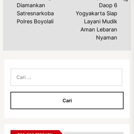
post:
Ne
Diamankan
Daop 6
po
Satresnarkoba
Yogyakarta Siap
Polres Boyolali
Layani Mudik
Aman Lebaran
Nyaman
Cari
untuk: