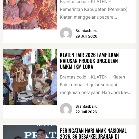
Brantas.co.id - KLATEN –
Pemerintah Kabupaten (Pemkab)
Klaten menggelar upacara
peringatan Hari Jadi Klaten ke-222
Brantasbaru
di Alun-alun Klaten, Selasa
29 Juli 2026
(28/7/2026)....
KLATEN FAIR 2026 TAMPILKAN
RATUSAN PRODUK UNGGULAN
UMKM-IKM LOKA
Brantas.co.id - KLATEN – Klaten
Fair kembali digelar sebagai
rangkaian perayaan Hari Jadi ke-
222 Klaten, Minggu (19/7/2026).
Brantasbaru
Acara ini digelar...
22 Juli 2026
PERINGATAN HARI ANAK NASIONAL
2026, 86 DESA/KELURAHAN DI