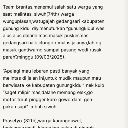
Team brantas,menemui salah satu warga yang
saat melintas, siwuh(74th) warga
wunguplasan,watugajah gedangsari kabupaten
gunung kidul diy.menuturkan “gunungkidul wes
alus alus dalane mas masuk puskesmas
gedangsari naik clongop mulus jalanya,lah og
masuk gantiwarno sampai pasung wedi rusak
parah”.minggu (09/03/2025).
“Apalagi mau lebaran pasti banyak yang
melintas di jalan ini,untuk mudik maupun mau
berwisata ke kabupaten gunungkidul”, nek kulo
“saget mlipir mas,dalane memang elek,go
motor turut pingger karo gowo dami geh
pakan sapi” imbuh siwuh.
Prasetyo (32th),warga karangduwet,
tanjungan,wedi, klaten.berjualan di pinggir