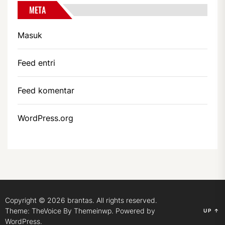
META
Masuk
Feed entri
Feed komentar
WordPress.org
Copyright © 2026
brantas.
All rights reserved.
Theme: TheVoice By
Themeinwp.
Powered by
UP
↑
WordPress.