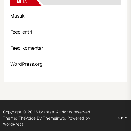
META
Masuk
Feed entri
Feed komentar
WordPress.org
Copyright © 2026
brantas.
All rights reserved.
Theme: TheVoice By
Themeinwp.
Powered by
UP
↑
WordPress.