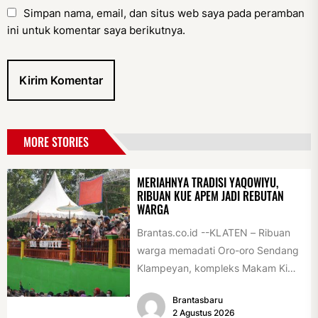
Simpan nama, email, dan situs web saya pada peramban
ini untuk komentar saya berikutnya.
MORE STORIES
MERIAHNYA TRADISI YAQOWIYU,
RIBUAN KUE APEM JADI REBUTAN
WARGA
Brantas.co.id --KLATEN – Ribuan
warga memadati Oro-oro Sendang
Klampeyan, kompleks Makam Ki
Ageng Gribig, Jatinom, Jumat
Brantasbaru
(31/7/2026) siang. Teriknya sinar...
2 Agustus 2026