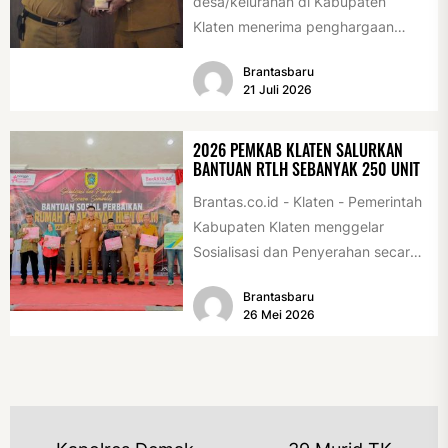
desa/kelurahan di Kabupaten
Klaten menerima penghargaan
sebagai desa/kelurahan layak anak
Brantasbaru
2026. Penghargaan tersebut
21 Juli 2026
diserahkan sebagai...
2026 PEMKAB KLATEN SALURKAN
BANTUAN RTLH SEBANYAK 250 UNIT
Brantas.co.id - Klaten - Pemerintah
Kabupaten Klaten menggelar
Sosialisasi dan Penyerahan secara
Simbolis Bantuan Sosial Perbaikan
Brantasbaru
Rumah Tidak Layak Huni...
26 Mei 2026