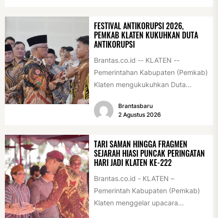
FESTIVAL ANTIKORUPSI 2026,
PEMKAB KLATEN KUKUHKAN DUTA
ANTIKORUPSI
Brantas.co.id -- KLATEN --
Pemerintahan Kabupaten (Pemkab)
Klaten mengukukuhkan Duta
Antikorupsi yang terdiri dari unsur
Brantasbaru
pelajar dan pemuda. Pengukuhan
2 Agustus 2026
tersebut digelar...
TARI SAMAN HINGGA FRAGMEN
SEJARAH HIASI PUNCAK PERINGATAN
HARI JADI KLATEN KE-222
Brantas.co.id - KLATEN –
Pemerintah Kabupaten (Pemkab)
Klaten menggelar upacara
peringatan Hari Jadi Klaten ke-222