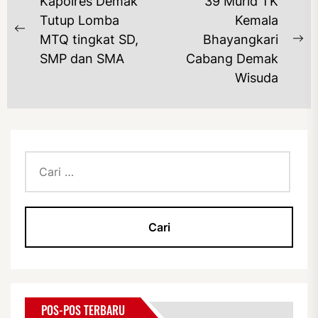
NAVIGASI
Kapolres Demak
39 Murid TK
POS
Tutup Lomba
Kemala
Previous
MTQ tingkat SD,
Bhayangkari
Ne
post:
SMP dan SMA
Cabang Demak
po
Wisuda
Cari
untuk:
POS-POS TERBARU