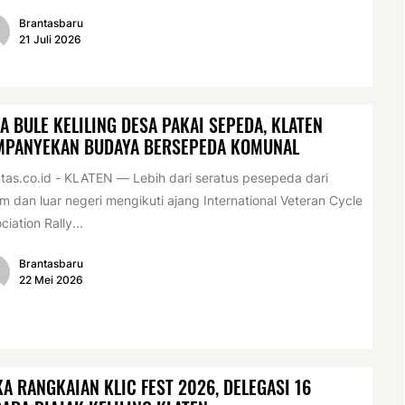
Brantasbaru
21 Juli 2026
A BULE KELILING DESA PAKAI SEPEDA, KLATEN
MPANYEKAN BUDAYA BERSEPEDA KOMUNAL
tas.co.id - KLATEN — Lebih dari seratus pesepeda dari
m dan luar negeri mengikuti ajang International Veteran Cycle
ciation Rally...
Brantasbaru
22 Mei 2026
A RANGKAIAN KLIC FEST 2026, DELEGASI 16