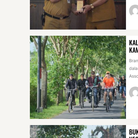
KAL
KA
Bran
dala
Asso
BUK