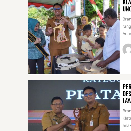
KLA
UN
Bran
rang
Acar
PER
DES
LAY
Bran
Klat
anak