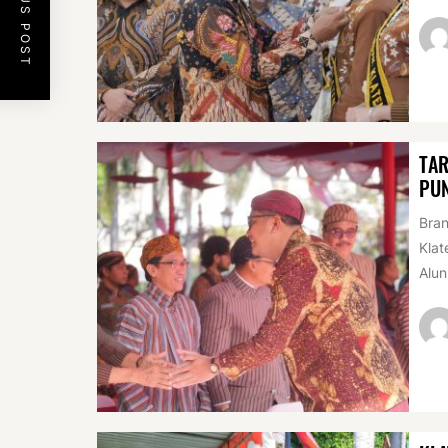
PREVIOUS POST
TAR
PUN
Bran
Klat
Alun