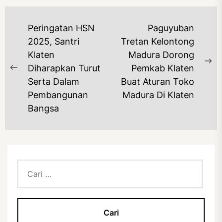
NAVIGASI
Peringatan HSN
Paguyuban
POS
2025, Santri
Tretan Kelontong
Klaten
Madura Dorong
Ne
Diharapkan Turut
Pemkab Klaten
Previous
po
Serta Dalam
Buat Aturan Toko
post:
Pembangunan
Madura Di Klaten
Bangsa
Cari
untuk: