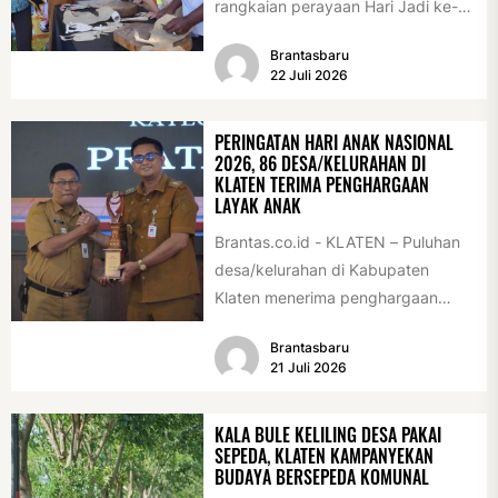
rangkaian perayaan Hari Jadi ke-
222 Klaten, Minggu (19/7/2026).
Brantasbaru
Acara ini digelar...
22 Juli 2026
PERINGATAN HARI ANAK NASIONAL
2026, 86 DESA/KELURAHAN DI
KLATEN TERIMA PENGHARGAAN
LAYAK ANAK
Brantas.co.id - KLATEN – Puluhan
desa/kelurahan di Kabupaten
Klaten menerima penghargaan
sebagai desa/kelurahan layak anak
Brantasbaru
2026. Penghargaan tersebut
21 Juli 2026
diserahkan sebagai...
KALA BULE KELILING DESA PAKAI
SEPEDA, KLATEN KAMPANYEKAN
BUDAYA BERSEPEDA KOMUNAL