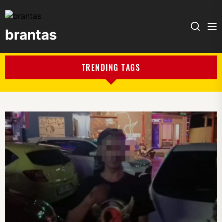
brantas
brantas
TRENDING TAGS