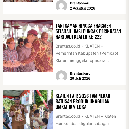
Brantasbaru
pelajar dan pemuda. Pengukuhan
2 Agustus 2026
tersebut digelar...
TARI SAMAN HINGGA FRAGMEN
SEJARAH HIASI PUNCAK PERINGATAN
HARI JADI KLATEN KE-222
Brantas.co.id - KLATEN –
Pemerintah Kabupaten (Pemkab)
Klaten menggelar upacara
peringatan Hari Jadi Klaten ke-222
Brantasbaru
di Alun-alun Klaten, Selasa
29 Juli 2026
(28/7/2026)....
KLATEN FAIR 2026 TAMPILKAN
RATUSAN PRODUK UNGGULAN
UMKM-IKM LOKA
Brantas.co.id - KLATEN – Klaten
Fair kembali digelar sebagai