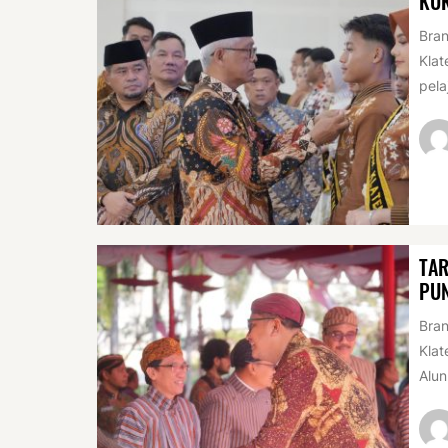
KU
Bran
Klat
pela
TAR
PUN
Bran
Klat
Alun