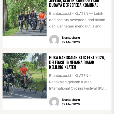
SEPEDA, KLATEN KAMPANYEKAN
BUDAYA BERSEPEDA KOMUNAL
Brantas.co.id - KLATEN — Lebih
dari seratus pesepeda dari dalam
dan luar negeri mengikuti ajang
International Veteran Cycle
Brantasbaru
Association Rally...
22 Mei 2026
BUKA RANGKAIAN KLIC FEST 2026,
DELEGASI 16 NEGARA DIAJAK
KELILING KLATEN
Brantas.co.id - KLATEN –
Rangkaian gelaran Klaten
International Cycling Festival (KLIC
Fest) 2026 resmi dimulai, Minggu
Brantasbaru
(17/5/2026). Rangkaian kegiatan
22 Mei 2026
dibuka...