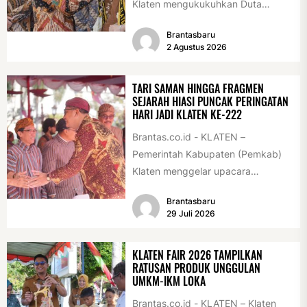
Klaten mengukukuhkan Duta
Antikorupsi yang terdiri dari unsur
Brantasbaru
pelajar dan pemuda. Pengukuhan
2 Agustus 2026
tersebut digelar...
TARI SAMAN HINGGA FRAGMEN
SEJARAH HIASI PUNCAK PERINGATAN
HARI JADI KLATEN KE-222
Brantas.co.id - KLATEN –
Pemerintah Kabupaten (Pemkab)
Klaten menggelar upacara
peringatan Hari Jadi Klaten ke-222
Brantasbaru
di Alun-alun Klaten, Selasa
29 Juli 2026
(28/7/2026)....
KLATEN FAIR 2026 TAMPILKAN
RATUSAN PRODUK UNGGULAN
UMKM-IKM LOKA
Brantas.co.id - KLATEN – Klaten