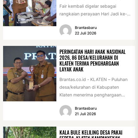
Fair kembali digelar sebagai
rangkaian perayaan Hari Jadi ke-
222 Klaten, Minggu (19/7/2026).
Brantasbaru
Acara ini digelar...
22 Juli 2026
PERINGATAN HARI ANAK NASIONAL
2026, 86 DESA/KELURAHAN DI
KLATEN TERIMA PENGHARGAAN
LAYAK ANAK
Brantas.co.id - KLATEN – Puluhan
desa/kelurahan di Kabupaten
Klaten menerima penghargaan
sebagai desa/kelurahan layak anak
Brantasbaru
2026. Penghargaan tersebut
21 Juli 2026
diserahkan sebagai...
KALA BULE KELILING DESA PAKAI