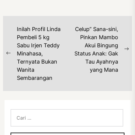
NAVIGASI
Inilah Profil Linda
Celup” Sana-sini,
POS
Pembeli 5 kg
Pinkan Mambo
Sabu Irjen Teddy
Akui Bingung
Ne
Minahasa,
Status Anak: Gak
Previous
po
Ternyata Bukan
Tau Ayahnya
post:
Wanita
yang Mana
Sembarangan
Cari
untuk: