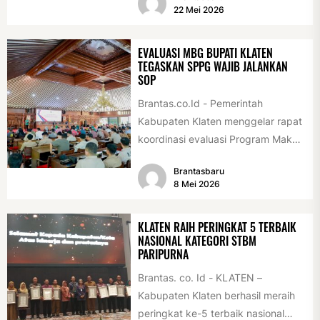
Association Rally...
22 Mei 2026
EVALUASI MBG BUPATI KLATEN
TEGASKAN SPPG WAJIB JALANKAN
SOP
Brantas.co.Id - Pemerintah
Kabupaten Klaten menggelar rapat
koordinasi evaluasi Program Makan
Bergizi Gratis (MBG) di Pendopo
Brantasbaru
Pemerintah Kabupaten Klaten,
8 Mei 2026
Kamis...
KLATEN RAIH PERINGKAT 5 TERBAIK
NASIONAL KATEGORI STBM
PARIPURNA
Brantas. co. Id - KLATEN –
Kabupaten Klaten berhasil meraih
peringkat ke-5 terbaik nasional