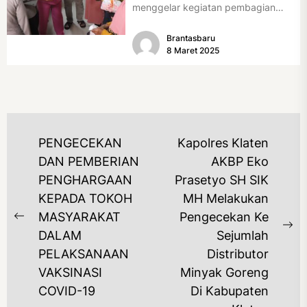
menggelar kegiatan pembagian
takjil bertajuk "Ramadhan Berkah
Brantasbaru
Polres...
8 Maret 2025
NAVIGASI
PENGECEKAN
Kapolres Klaten
POS
DAN PEMBERIAN
AKBP Eko
PENGHARGAAN
Prasetyo SH SIK
KEPADA TOKOH
MH Melakukan
MASYARAKAT
Pengecekan Ke
Previous
Ne
DALAM
Sejumlah
post:
po
PELAKSANAAN
Distributor
VAKSINASI
Minyak Goreng
COVID-19
Di Kabupaten