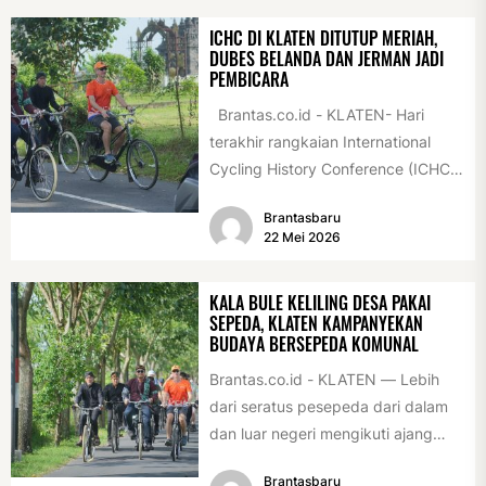
ICHC DI KLATEN DITUTUP MERIAH,
DUBES BELANDA DAN JERMAN JADI
PEMBICARA
Brantas.co.id - KLATEN- Hari
terakhir rangkaian International
Cycling History Conference (ICHC)
ke-35 di Klaten berlangsung
Brantasbaru
istimewa. Sejumlah tokoh
22 Mei 2026
internasional...
KALA BULE KELILING DESA PAKAI
SEPEDA, KLATEN KAMPANYEKAN
BUDAYA BERSEPEDA KOMUNAL
Brantas.co.id - KLATEN — Lebih
dari seratus pesepeda dari dalam
dan luar negeri mengikuti ajang
International Veteran Cycle
Brantasbaru