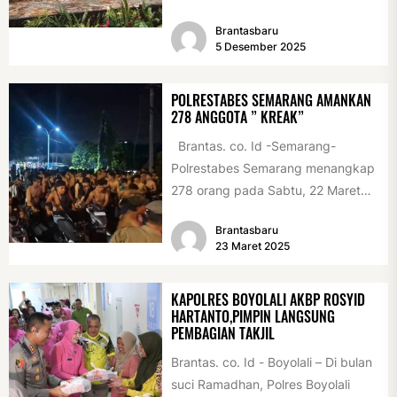
pada STBM Award 2025 pada
Brantasbaru
program...
5 Desember 2025
POLRESTABES SEMARANG AMANKAN
278 ANGGOTA ” KREAK”
Brantas. co. Id -Semarang-
Polrestabes Semarang menangkap
278 orang pada Sabtu, 22 Maret
2025, sekitar pukul 23.30 WIB,
Brantasbaru
menyusul...
23 Maret 2025
KAPOLRES BOYOLALI AKBP ROSYID
HARTANTO,PIMPIN LANGSUNG
PEMBAGIAN TAKJIL
Brantas. co. Id - Boyolali – Di bulan
suci Ramadhan, Polres Boyolali