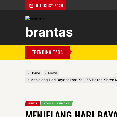
6 AUGUST 2026
brantas
brantas
TRENDING TAGS
Home
News
Menjelang Hari Bayangkara Ke – 76 Polres Klate
NEWS
SOSIAL BUDAYA
MENJELANG HARI BAY