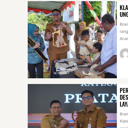
KLA
UN
Bran
rang
Acar
PER
DES
LAY
Bran
Klat