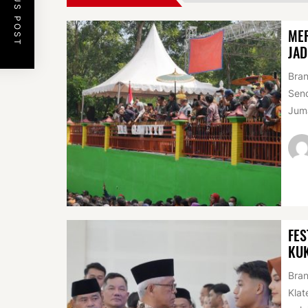
PREVIOUS POST
MER
JAD
Bran
Sen
Juma
FES
KU
Bran
Klat