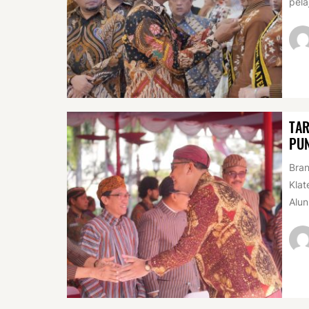
pela
TAR
PUN
Bran
Klat
Alun