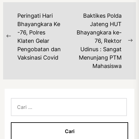
NAVIGASI
Peringati Hari
Baktikes Polda
POS
Bhayangkara Ke
Jateng HUT
-76, Polres
Bhayangkara ke-
Previous
Klaten Gelar
76, Rektor
Ne
post:
Pengobatan dan
Udinus : Sangat
po
Vaksinasi Covid
Menunjang PTM
Mahasiswa
Cari
untuk: