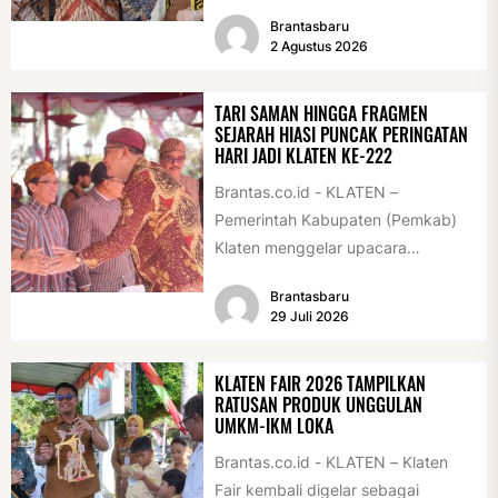
Antikorupsi yang terdiri dari unsur
Brantasbaru
pelajar dan pemuda. Pengukuhan
2 Agustus 2026
tersebut digelar...
TARI SAMAN HINGGA FRAGMEN
SEJARAH HIASI PUNCAK PERINGATAN
HARI JADI KLATEN KE-222
Brantas.co.id - KLATEN –
Pemerintah Kabupaten (Pemkab)
Klaten menggelar upacara
peringatan Hari Jadi Klaten ke-222
Brantasbaru
di Alun-alun Klaten, Selasa
29 Juli 2026
(28/7/2026)....
KLATEN FAIR 2026 TAMPILKAN
RATUSAN PRODUK UNGGULAN
UMKM-IKM LOKA
Brantas.co.id - KLATEN – Klaten
Fair kembali digelar sebagai