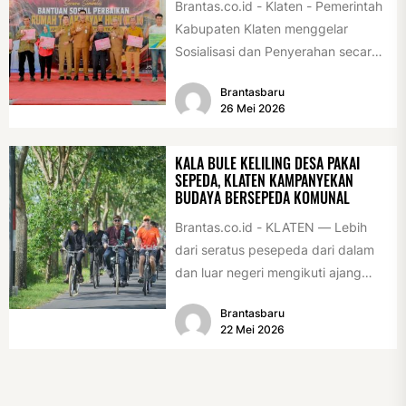
Brantas.co.id - Klaten - Pemerintah
Kabupaten Klaten menggelar
Sosialisasi dan Penyerahan secara
Simbolis Bantuan Sosial Perbaikan
Brantasbaru
Rumah Tidak Layak Huni...
26 Mei 2026
KALA BULE KELILING DESA PAKAI
SEPEDA, KLATEN KAMPANYEKAN
BUDAYA BERSEPEDA KOMUNAL
Brantas.co.id - KLATEN — Lebih
dari seratus pesepeda dari dalam
dan luar negeri mengikuti ajang
International Veteran Cycle
Brantasbaru
Association Rally...
22 Mei 2026