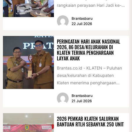
rangkaian perayaan Hari Jadi ke-
222 Klaten, Minggu (19/7/2026).
Brantasbaru
Acara ini digelar...
22 Juli 2026
PERINGATAN HARI ANAK NASIONAL
2026, 86 DESA/KELURAHAN DI
KLATEN TERIMA PENGHARGAAN
LAYAK ANAK
Brantas.co.id - KLATEN – Puluhan
desa/kelurahan di Kabupaten
Klaten menerima penghargaan
sebagai desa/kelurahan layak anak
Brantasbaru
2026. Penghargaan tersebut
21 Juli 2026
diserahkan sebagai...
2026 PEMKAB KLATEN SALURKAN
BANTUAN RTLH SEBANYAK 250 UNIT