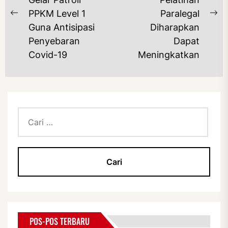
PPKM Level 1
Paralegal
Previous
Ne
Guna Antisipasi
Diharapkan
post:
po
Penyebaran
Dapat
Covid-19
Meningkatkan
Cari
untuk:
POS-POS TERBARU