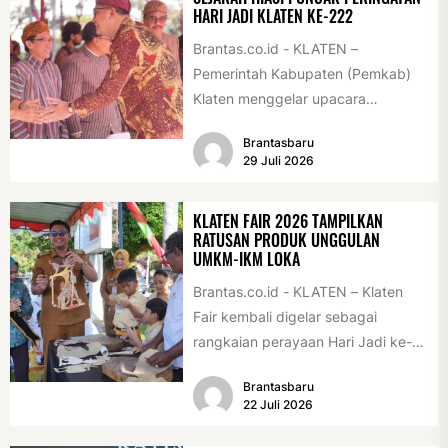
HARI JADI KLATEN KE-222
Brantas.co.id - KLATEN –
Pemerintah Kabupaten (Pemkab)
Klaten menggelar upacara
peringatan Hari Jadi Klaten ke-222
Brantasbaru
di Alun-alun Klaten, Selasa
29 Juli 2026
(28/7/2026)....
KLATEN FAIR 2026 TAMPILKAN
RATUSAN PRODUK UNGGULAN
UMKM-IKM LOKA
Brantas.co.id - KLATEN – Klaten
Fair kembali digelar sebagai
rangkaian perayaan Hari Jadi ke-
222 Klaten, Minggu (19/7/2026).
Brantasbaru
Acara ini digelar...
22 Juli 2026