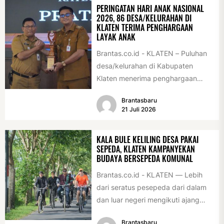
PERINGATAN HARI ANAK NASIONAL
2026, 86 DESA/KELURAHAN DI
KLATEN TERIMA PENGHARGAAN
LAYAK ANAK
Brantas.co.id - KLATEN – Puluhan
desa/kelurahan di Kabupaten
Klaten menerima penghargaan
sebagai desa/kelurahan layak anak
Brantasbaru
2026. Penghargaan tersebut
21 Juli 2026
diserahkan sebagai...
KALA BULE KELILING DESA PAKAI
SEPEDA, KLATEN KAMPANYEKAN
BUDAYA BERSEPEDA KOMUNAL
Brantas.co.id - KLATEN — Lebih
dari seratus pesepeda dari dalam
dan luar negeri mengikuti ajang
International Veteran Cycle
Brantasbaru