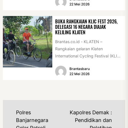
Association Rally...
22 Mei 2026
BUKA RANGKAIAN KLIC FEST 2026,
DELEGASI 16 NEGARA DIAJAK
KELILING KLATEN
Brantas.co.id - KLATEN –
Rangkaian gelaran Klaten
International Cycling Festival (KLIC
Fest) 2026 resmi dimulai, Minggu
Brantasbaru
(17/5/2026). Rangkaian kegiatan
22 Mei 2026
dibuka...
NAVIGASI
Polres
Kapolres Demak :
POS
Banjarnegara
Pendidikan dan
Gelar Patroli
Pelatihan