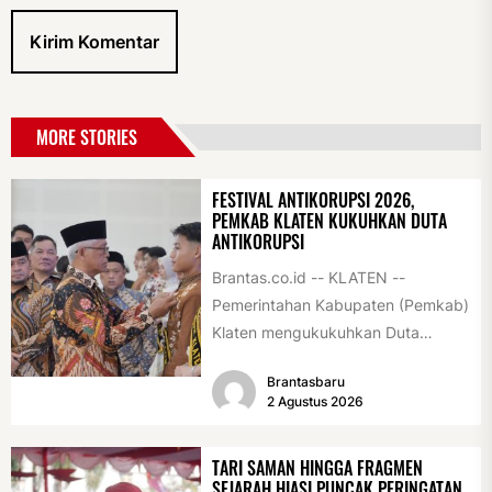
MORE STORIES
FESTIVAL ANTIKORUPSI 2026,
PEMKAB KLATEN KUKUHKAN DUTA
ANTIKORUPSI
Brantas.co.id -- KLATEN --
Pemerintahan Kabupaten (Pemkab)
Klaten mengukukuhkan Duta
Antikorupsi yang terdiri dari unsur
Brantasbaru
pelajar dan pemuda. Pengukuhan
2 Agustus 2026
tersebut digelar...
TARI SAMAN HINGGA FRAGMEN
SEJARAH HIASI PUNCAK PERINGATAN