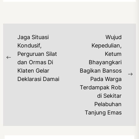
NAVIGASI
Jaga Situasi
Wujud
POS
Kondusif,
Kepedulian,
Perguruan Silat
Ketum
Previous
dan Ormas Di
Bhayangkari
post:
Klaten Gelar
Bagikan Bansos
Ne
Deklarasi Damai
Pada Warga
po
Terdampak Rob
di Sekitar
Pelabuhan
Tanjung Emas