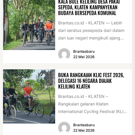
KALA BULE KELILING DESA PAKAI
SEPEDA, KLATEN KAMPANYEKAN
BUDAYA BERSEPEDA KOMUNAL
Brantas.co.id - KLATEN — Lebih
dari seratus pesepeda dari dalam
dan luar negeri mengikuti ajang
International Veteran Cycle
Brantasbaru
Association Rally...
22 Mei 2026
BUKA RANGKAIAN KLIC FEST 2026,
DELEGASI 16 NEGARA DIAJAK
KELILING KLATEN
Brantas.co.id - KLATEN –
Rangkaian gelaran Klaten
International Cycling Festival (KLIC
Fest) 2026 resmi dimulai, Minggu
Brantasbaru
(17/5/2026). Rangkaian kegiatan
22 Mei 2026
dibuka...