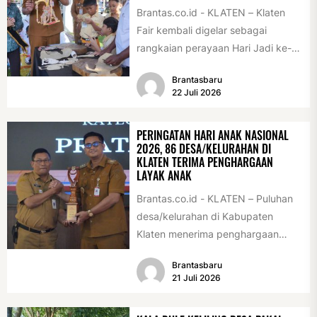
Brantas.co.id - KLATEN – Klaten
Fair kembali digelar sebagai
rangkaian perayaan Hari Jadi ke-
222 Klaten, Minggu (19/7/2026).
Brantasbaru
Acara ini digelar...
22 Juli 2026
PERINGATAN HARI ANAK NASIONAL
2026, 86 DESA/KELURAHAN DI
KLATEN TERIMA PENGHARGAAN
LAYAK ANAK
Brantas.co.id - KLATEN – Puluhan
desa/kelurahan di Kabupaten
Klaten menerima penghargaan
sebagai desa/kelurahan layak anak
Brantasbaru
2026. Penghargaan tersebut
21 Juli 2026
diserahkan sebagai...