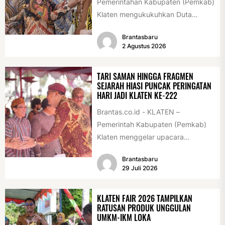
Pemerintahan Kabupaten (Pemkab)
Klaten mengukukuhkan Duta
Antikorupsi yang terdiri dari unsur
Brantasbaru
pelajar dan pemuda. Pengukuhan
2 Agustus 2026
tersebut digelar...
TARI SAMAN HINGGA FRAGMEN
SEJARAH HIASI PUNCAK PERINGATAN
HARI JADI KLATEN KE-222
Brantas.co.id - KLATEN –
Pemerintah Kabupaten (Pemkab)
Klaten menggelar upacara
peringatan Hari Jadi Klaten ke-222
Brantasbaru
di Alun-alun Klaten, Selasa
29 Juli 2026
(28/7/2026)....
KLATEN FAIR 2026 TAMPILKAN
RATUSAN PRODUK UNGGULAN
UMKM-IKM LOKA