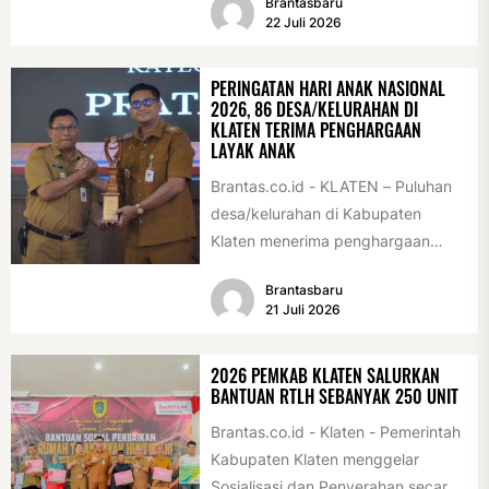
Brantasbaru
Acara ini digelar...
22 Juli 2026
PERINGATAN HARI ANAK NASIONAL
2026, 86 DESA/KELURAHAN DI
KLATEN TERIMA PENGHARGAAN
LAYAK ANAK
Brantas.co.id - KLATEN – Puluhan
desa/kelurahan di Kabupaten
Klaten menerima penghargaan
sebagai desa/kelurahan layak anak
Brantasbaru
2026. Penghargaan tersebut
21 Juli 2026
diserahkan sebagai...
2026 PEMKAB KLATEN SALURKAN
BANTUAN RTLH SEBANYAK 250 UNIT
Brantas.co.id - Klaten - Pemerintah
Kabupaten Klaten menggelar
Sosialisasi dan Penyerahan secara