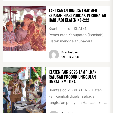
TARI SAMAN HINGGA FRAGMEN
SEJARAH HIASI PUNCAK PERINGATAN
HARI JADI KLATEN KE-222
Brantas.co.id - KLATEN –
Pemerintah Kabupaten (Pemkab)
Klaten menggelar upacara
peringatan Hari Jadi Klaten ke-222
Brantasbaru
di Alun-alun Klaten, Selasa
29 Juli 2026
(28/7/2026)....
KLATEN FAIR 2026 TAMPILKAN
RATUSAN PRODUK UNGGULAN
UMKM-IKM LOKA
Brantas.co.id - KLATEN – Klaten
Fair kembali digelar sebagai
rangkaian perayaan Hari Jadi ke-
222 Klaten, Minggu (19/7/2026).