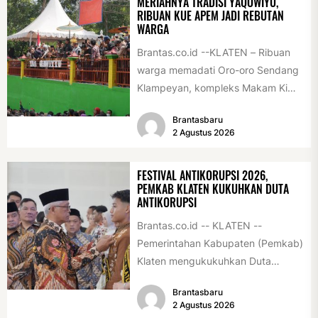
MERIAHNYA TRADISI YAQOWIYU,
RIBUAN KUE APEM JADI REBUTAN
WARGA
Brantas.co.id --KLATEN – Ribuan
warga memadati Oro-oro Sendang
Klampeyan, kompleks Makam Ki
Ageng Gribig, Jatinom, Jumat
Brantasbaru
(31/7/2026) siang. Teriknya sinar...
2 Agustus 2026
FESTIVAL ANTIKORUPSI 2026,
PEMKAB KLATEN KUKUHKAN DUTA
ANTIKORUPSI
Brantas.co.id -- KLATEN --
Pemerintahan Kabupaten (Pemkab)
Klaten mengukukuhkan Duta
Antikorupsi yang terdiri dari unsur
Brantasbaru
pelajar dan pemuda. Pengukuhan
2 Agustus 2026
tersebut digelar...