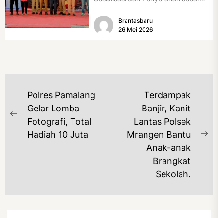
Simbolis Bantuan Sosial Perbaikan
Brantasbaru
Rumah Tidak Layak Huni...
26 Mei 2026
NAVIGASI
Polres Pamalang
Terdampak
POS
Gelar Lomba
Banjir, Kanit
Previous
Fotografi, Total
Lantas Polsek
post:
Hadiah 10 Juta
Mrangen Bantu
Ne
Anak-anak
po
Brangkat
Sekolah.