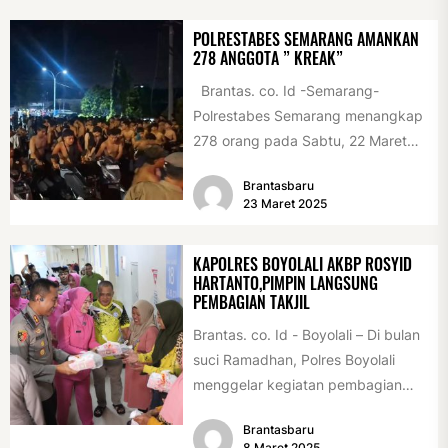
POLRESTABES SEMARANG AMANKAN
278 ANGGOTA ” KREAK”
Brantas. co. Id -Semarang-
Polrestabes Semarang menangkap
278 orang pada Sabtu, 22 Maret
2025, sekitar pukul 23.30 WIB,
Brantasbaru
menyusul...
23 Maret 2025
KAPOLRES BOYOLALI AKBP ROSYID
HARTANTO,PIMPIN LANGSUNG
PEMBAGIAN TAKJIL
Brantas. co. Id - Boyolali – Di bulan
suci Ramadhan, Polres Boyolali
menggelar kegiatan pembagian
takjil bertajuk "Ramadhan Berkah
Brantasbaru
Polres...
8 Maret 2025