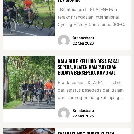
Brantas.co.id - KLATEN- Hari
terakhir rangkaian International
Cycling History Conference (ICHC)
ke-35 di Klaten berlangsung
Brantasbaru
istimewa. Sejumlah tokoh
22 Mei 2026
internasional...
KALA BULE KELILING DESA PAKAI
SEPEDA, KLATEN KAMPANYEKAN
BUDAYA BERSEPEDA KOMUNAL
Brantas.co.id - KLATEN — Lebih
dari seratus pesepeda dari dalam
dan luar negeri mengikuti ajang
International Veteran Cycle
Brantasbaru
Association Rally...
22 Mei 2026