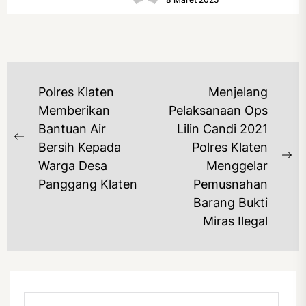
NAVIGASI
Polres Klaten
Menjelang
POS
Memberikan
Pelaksanaan Ops
Bantuan Air
Lilin Candi 2021
Previous
Bersih Kepada
Polres Klaten
post:
Ne
Warga Desa
Menggelar
po
Panggang Klaten
Pemusnahan
Barang Bukti
Miras Ilegal
Cari