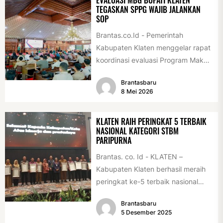
EVALUASI MBG BUPATI KLATEN
TEGASKAN SPPG WAJIB JALANKAN
SOP
Brantas.co.Id - Pemerintah
Kabupaten Klaten menggelar rapat
koordinasi evaluasi Program Makan
Bergizi Gratis (MBG) di Pendopo
Brantasbaru
Pemerintah Kabupaten Klaten,
8 Mei 2026
Kamis...
KLATEN RAIH PERINGKAT 5 TERBAIK
NASIONAL KATEGORI STBM
PARIPURNA
Brantas. co. Id - KLATEN –
Kabupaten Klaten berhasil meraih
peringkat ke-5 terbaik nasional
pada STBM Award 2025 pada
Brantasbaru
program...
5 Desember 2025