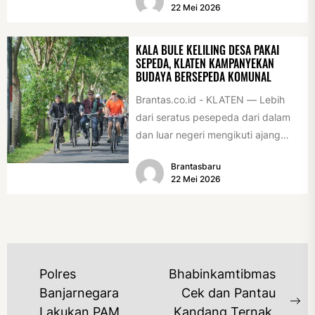
22 Mei 2026
internasional...
KALA BULE KELILING DESA PAKAI
SEPEDA, KLATEN KAMPANYEKAN
BUDAYA BERSEPEDA KOMUNAL
Brantas.co.id - KLATEN — Lebih
dari seratus pesepeda dari dalam
dan luar negeri mengikuti ajang
International Veteran Cycle
Brantasbaru
Association Rally...
22 Mei 2026
NAVIGASI
Polres
Bhabinkamtibmas
POS
Banjarnegara
Cek dan Pantau
Ne
Lakukan PAM
Kandang Ternak,