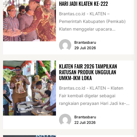
HARI JADI KLATEN KE-222
Brantas.co.id - KLATEN –
Pemerintah Kabupaten (Pemkab)
Klaten menggelar upacara
peringatan Hari Jadi Klaten ke-222
Brantasbaru
di Alun-alun Klaten, Selasa
29 Juli 2026
(28/7/2026)....
KLATEN FAIR 2026 TAMPILKAN
RATUSAN PRODUK UNGGULAN
UMKM-IKM LOKA
Brantas.co.id - KLATEN – Klaten
Fair kembali digelar sebagai
rangkaian perayaan Hari Jadi ke-
222 Klaten, Minggu (19/7/2026).
Brantasbaru
Acara ini digelar...
22 Juli 2026