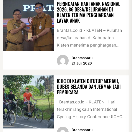
PERINGATAN HARI ANAK NASIONAL
2026, 86 DESA/KELURAHAN DI
KLATEN TERIMA PENGHARGAAN
LAYAK ANAK
Brantas.co.id - KLATEN – Puluhan
desa/kelurahan di Kabupaten
Klaten menerima penghargaan
sebagai desa/kelurahan layak anak
Brantasbaru
2026. Penghargaan tersebut
21 Juli 2026
diserahkan sebagai...
ICHC DI KLATEN DITUTUP MERIAH,
DUBES BELANDA DAN JERMAN JADI
PEMBICARA
Brantas.co.id - KLATEN- Hari
terakhir rangkaian International
Cycling History Conference (ICHC)
ke-35 di Klaten berlangsung
Brantasbaru
istimewa. Sejumlah tokoh