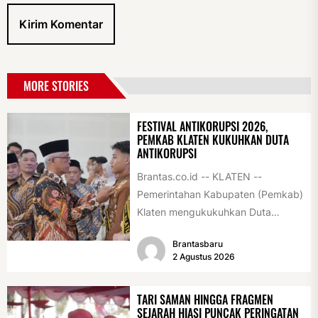
MORE STORIES
FESTIVAL ANTIKORUPSI 2026,
PEMKAB KLATEN KUKUHKAN DUTA
ANTIKORUPSI
Brantas.co.id -- KLATEN --
Pemerintahan Kabupaten (Pemkab)
Klaten mengukukuhkan Duta
Antikorupsi yang terdiri dari unsur
Brantasbaru
pelajar dan pemuda. Pengukuhan
2 Agustus 2026
tersebut digelar...
TARI SAMAN HINGGA FRAGMEN
SEJARAH HIASI PUNCAK PERINGATAN