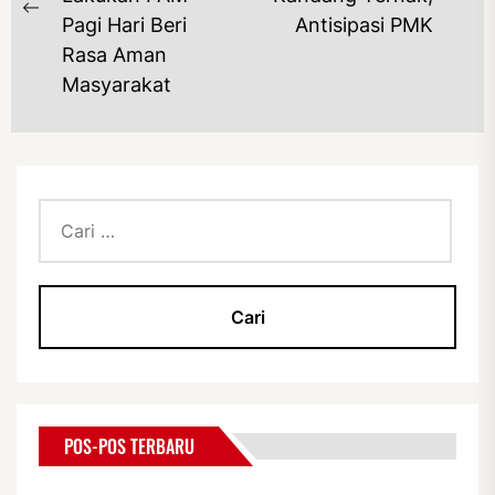
Previous
po
Pagi Hari Beri
Antisipasi PMK
post:
Rasa Aman
Masyarakat
Cari
untuk:
POS-POS TERBARU