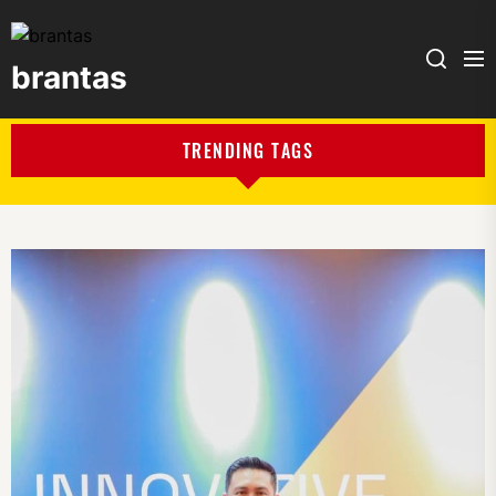
brantas
brantas
TRENDING TAGS