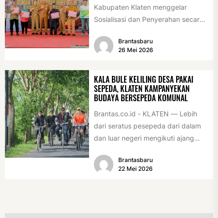
Kabupaten Klaten menggelar
Sosialisasi dan Penyerahan secara
Simbolis Bantuan Sosial Perbaikan
Brantasbaru
Rumah Tidak Layak Huni...
26 Mei 2026
KALA BULE KELILING DESA PAKAI
SEPEDA, KLATEN KAMPANYEKAN
BUDAYA BERSEPEDA KOMUNAL
Brantas.co.id - KLATEN — Lebih
dari seratus pesepeda dari dalam
dan luar negeri mengikuti ajang
International Veteran Cycle
Brantasbaru
Association Rally...
22 Mei 2026