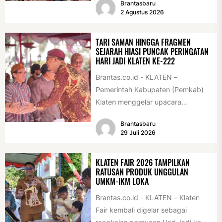
Brantasbaru
pelajar dan pemuda. Pengukuhan
2 Agustus 2026
tersebut digelar...
TARI SAMAN HINGGA FRAGMEN
SEJARAH HIASI PUNCAK PERINGATAN
HARI JADI KLATEN KE-222
Brantas.co.id - KLATEN –
Pemerintah Kabupaten (Pemkab)
Klaten menggelar upacara
peringatan Hari Jadi Klaten ke-222
Brantasbaru
di Alun-alun Klaten, Selasa
29 Juli 2026
(28/7/2026)....
KLATEN FAIR 2026 TAMPILKAN
RATUSAN PRODUK UNGGULAN
UMKM-IKM LOKA
Brantas.co.id - KLATEN – Klaten
Fair kembali digelar sebagai