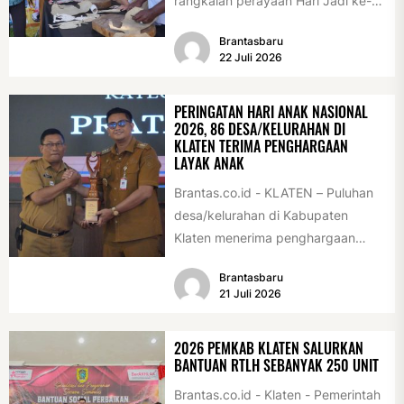
rangkaian perayaan Hari Jadi ke-
222 Klaten, Minggu (19/7/2026).
Brantasbaru
Acara ini digelar...
22 Juli 2026
PERINGATAN HARI ANAK NASIONAL
2026, 86 DESA/KELURAHAN DI
KLATEN TERIMA PENGHARGAAN
LAYAK ANAK
Brantas.co.id - KLATEN – Puluhan
desa/kelurahan di Kabupaten
Klaten menerima penghargaan
sebagai desa/kelurahan layak anak
Brantasbaru
2026. Penghargaan tersebut
21 Juli 2026
diserahkan sebagai...
2026 PEMKAB KLATEN SALURKAN
BANTUAN RTLH SEBANYAK 250 UNIT
Brantas.co.id - Klaten - Pemerintah