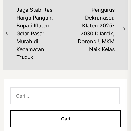
NAVIGASI
Jaga Stabilitas
Pengurus
POS
Harga Pangan,
Dekranasda
Bupati Klaten
Klaten 2025-
Ne
Gelar Pasar
2030 Dilantik,
Previous
po
Murah di
Dorong UMKM
post:
Kecamatan
Naik Kelas
Trucuk
Cari
untuk: