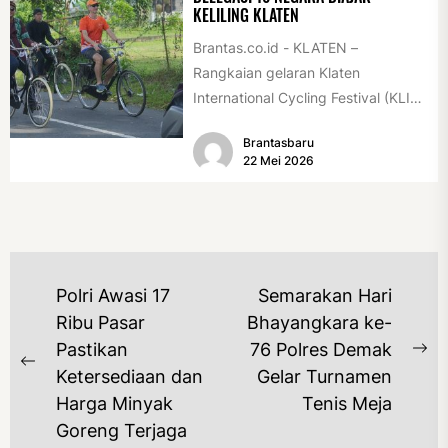
KELILING KLATEN
Brantas.co.id - KLATEN –
Rangkaian gelaran Klaten
International Cycling Festival (KLIC
Fest) 2026 resmi dimulai, Minggu
Brantasbaru
(17/5/2026). Rangkaian kegiatan
22 Mei 2026
dibuka...
NAVIGASI
Polri Awasi 17
Semarakan Hari
POS
Ribu Pasar
Bhayangkara ke-
Pastikan
76 Polres Demak
Ne
Previous
Ketersediaan dan
Gelar Turnamen
po
post:
Harga Minyak
Tenis Meja
Goreng Terjaga