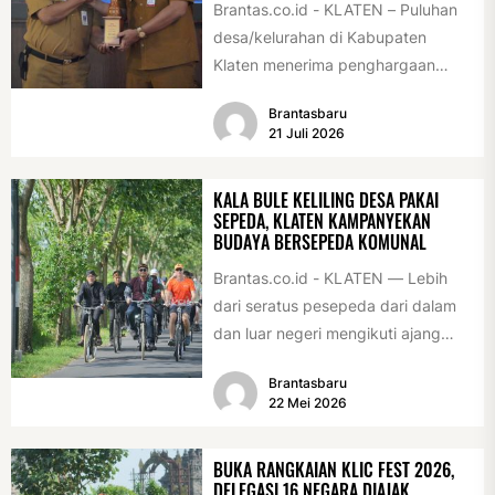
Brantas.co.id - KLATEN – Puluhan
desa/kelurahan di Kabupaten
Klaten menerima penghargaan
sebagai desa/kelurahan layak anak
Brantasbaru
2026. Penghargaan tersebut
21 Juli 2026
diserahkan sebagai...
KALA BULE KELILING DESA PAKAI
SEPEDA, KLATEN KAMPANYEKAN
BUDAYA BERSEPEDA KOMUNAL
Brantas.co.id - KLATEN — Lebih
dari seratus pesepeda dari dalam
dan luar negeri mengikuti ajang
International Veteran Cycle
Brantasbaru
Association Rally...
22 Mei 2026
BUKA RANGKAIAN KLIC FEST 2026,
DELEGASI 16 NEGARA DIAJAK