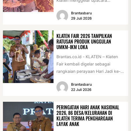
Klaten menggelar upacara
peringatan Hari Jadi Klaten ke-222
Brantasbaru
di Alun-alun Klaten, Selasa
29 Juli 2026
(28/7/2026)....
KLATEN FAIR 2026 TAMPILKAN
RATUSAN PRODUK UNGGULAN
UMKM-IKM LOKA
Brantas.co.id - KLATEN – Klaten
Fair kembali digelar sebagai
rangkaian perayaan Hari Jadi ke-
222 Klaten, Minggu (19/7/2026).
Brantasbaru
Acara ini digelar...
22 Juli 2026
PERINGATAN HARI ANAK NASIONAL
2026, 86 DESA/KELURAHAN DI
KLATEN TERIMA PENGHARGAAN
LAYAK ANAK