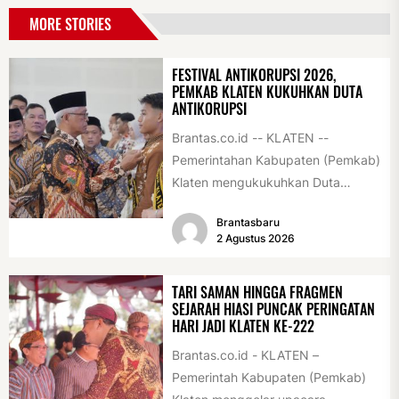
MORE STORIES
FESTIVAL ANTIKORUPSI 2026,
PEMKAB KLATEN KUKUHKAN DUTA
ANTIKORUPSI
Brantas.co.id -- KLATEN --
Pemerintahan Kabupaten (Pemkab)
Klaten mengukukuhkan Duta
Antikorupsi yang terdiri dari unsur
Brantasbaru
pelajar dan pemuda. Pengukuhan
2 Agustus 2026
tersebut digelar...
TARI SAMAN HINGGA FRAGMEN
SEJARAH HIASI PUNCAK PERINGATAN
HARI JADI KLATEN KE-222
Brantas.co.id - KLATEN –
Pemerintah Kabupaten (Pemkab)