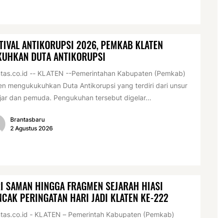
TIVAL ANTIKORUPSI 2026, PEMKAB KLATEN
KUHKAN DUTA ANTIKORUPSI
tas.co.id -- KLATEN --Pemerintahan Kabupaten (Pemkab)
en mengukukuhkan Duta Antikorupsi yang terdiri dari unsur
jar dan pemuda. Pengukuhan tersebut digelar...
Brantasbaru
2 Agustus 2026
I SAMAN HINGGA FRAGMEN SEJARAH HIASI
CAK PERINGATAN HARI JADI KLATEN KE-222
tas.co.id - KLATEN – Pemerintah Kabupaten (Pemkab)