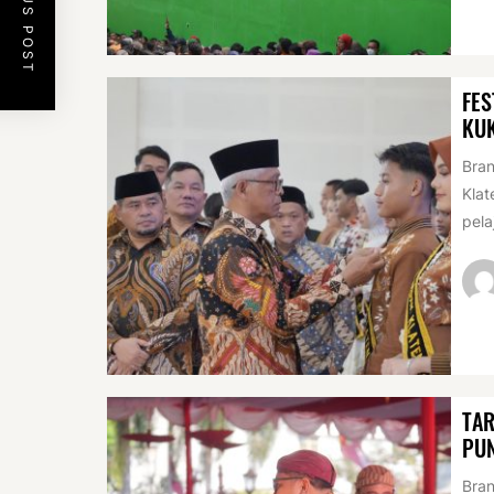
PREVIOUS POST
FES
KU
Bran
Klat
pela
TAR
PUN
Bran