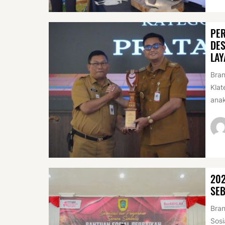
PER
DES
LAY
Bran
Klat
anak
20
SEB
Bran
Sosi