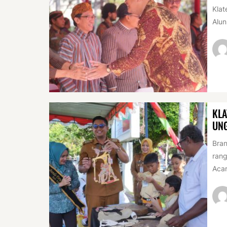
Klat
Alun
KLA
UN
Bran
rang
Acar