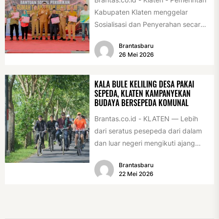
Kabupaten Klaten menggelar
Sosialisasi dan Penyerahan secara
Simbolis Bantuan Sosial Perbaikan
Brantasbaru
Rumah Tidak Layak Huni...
26 Mei 2026
KALA BULE KELILING DESA PAKAI
SEPEDA, KLATEN KAMPANYEKAN
BUDAYA BERSEPEDA KOMUNAL
Brantas.co.id - KLATEN — Lebih
dari seratus pesepeda dari dalam
dan luar negeri mengikuti ajang
International Veteran Cycle
Brantasbaru
Association Rally...
22 Mei 2026