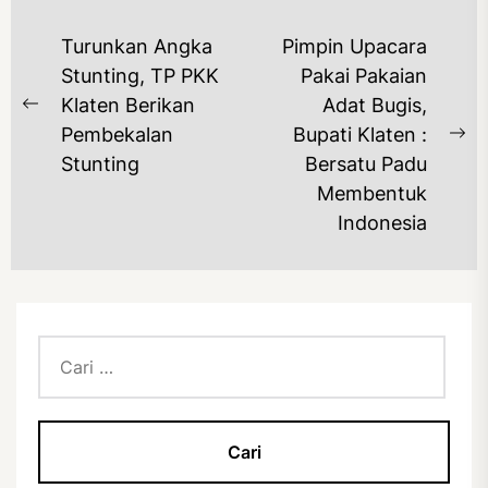
NAVIGASI
Turunkan Angka
Pimpin Upacara
POS
Stunting, TP PKK
Pakai Pakaian
Klaten Berikan
Adat Bugis,
Previous
Pembekalan
Bupati Klaten :
post:
Ne
Stunting
Bersatu Padu
po
Membentuk
Indonesia
Cari
untuk: