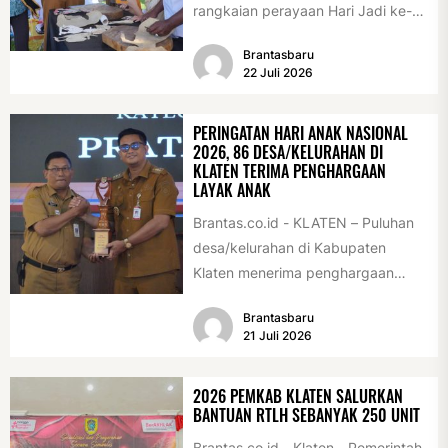
rangkaian perayaan Hari Jadi ke-
222 Klaten, Minggu (19/7/2026).
Brantasbaru
Acara ini digelar...
22 Juli 2026
PERINGATAN HARI ANAK NASIONAL
2026, 86 DESA/KELURAHAN DI
KLATEN TERIMA PENGHARGAAN
LAYAK ANAK
Brantas.co.id - KLATEN – Puluhan
desa/kelurahan di Kabupaten
Klaten menerima penghargaan
sebagai desa/kelurahan layak anak
Brantasbaru
2026. Penghargaan tersebut
21 Juli 2026
diserahkan sebagai...
2026 PEMKAB KLATEN SALURKAN
BANTUAN RTLH SEBANYAK 250 UNIT
Brantas.co.id - Klaten - Pemerintah