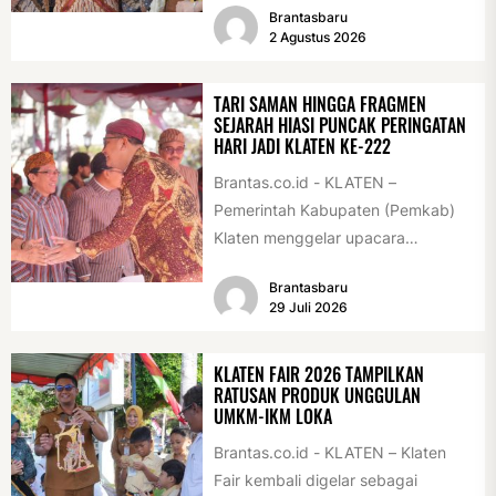
Brantasbaru
pelajar dan pemuda. Pengukuhan
2 Agustus 2026
tersebut digelar...
TARI SAMAN HINGGA FRAGMEN
SEJARAH HIASI PUNCAK PERINGATAN
HARI JADI KLATEN KE-222
Brantas.co.id - KLATEN –
Pemerintah Kabupaten (Pemkab)
Klaten menggelar upacara
peringatan Hari Jadi Klaten ke-222
Brantasbaru
di Alun-alun Klaten, Selasa
29 Juli 2026
(28/7/2026)....
KLATEN FAIR 2026 TAMPILKAN
RATUSAN PRODUK UNGGULAN
UMKM-IKM LOKA
Brantas.co.id - KLATEN – Klaten
Fair kembali digelar sebagai