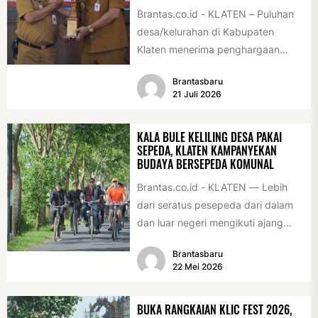
Brantas.co.id - KLATEN – Puluhan
desa/kelurahan di Kabupaten
Klaten menerima penghargaan
sebagai desa/kelurahan layak anak
Brantasbaru
2026. Penghargaan tersebut
21 Juli 2026
diserahkan sebagai...
KALA BULE KELILING DESA PAKAI
SEPEDA, KLATEN KAMPANYEKAN
BUDAYA BERSEPEDA KOMUNAL
Brantas.co.id - KLATEN — Lebih
dari seratus pesepeda dari dalam
dan luar negeri mengikuti ajang
International Veteran Cycle
Brantasbaru
Association Rally...
22 Mei 2026
BUKA RANGKAIAN KLIC FEST 2026,