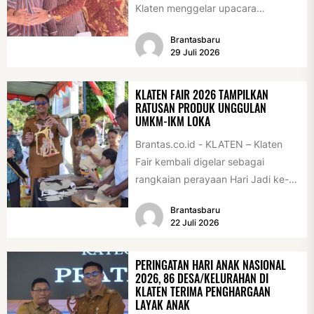
Klaten menggelar upacara
peringatan Hari Jadi Klaten ke-222
Brantasbaru
di Alun-alun Klaten, Selasa
29 Juli 2026
(28/7/2026)....
KLATEN FAIR 2026 TAMPILKAN
RATUSAN PRODUK UNGGULAN
UMKM-IKM LOKA
Brantas.co.id - KLATEN – Klaten
Fair kembali digelar sebagai
rangkaian perayaan Hari Jadi ke-
222 Klaten, Minggu (19/7/2026).
Brantasbaru
Acara ini digelar...
22 Juli 2026
PERINGATAN HARI ANAK NASIONAL
2026, 86 DESA/KELURAHAN DI
KLATEN TERIMA PENGHARGAAN
LAYAK ANAK