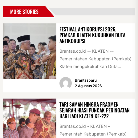
MORE STORIES
FESTIVAL ANTIKORUPSI 2026,
PEMKAB KLATEN KUKUHKAN DUTA
ANTIKORUPSI
Brantas.co.id -- KLATEN --
Pemerintahan Kabupaten (Pemkab)
Klaten mengukukuhkan Duta
Antikorupsi yang terdiri dari unsur
Brantasbaru
pelajar dan pemuda. Pengukuhan
2 Agustus 2026
tersebut digelar...
TARI SAMAN HINGGA FRAGMEN
SEJARAH HIASI PUNCAK PERINGATAN
HARI JADI KLATEN KE-222
Brantas.co.id - KLATEN –
Pemerintah Kabupaten (Pemkab)