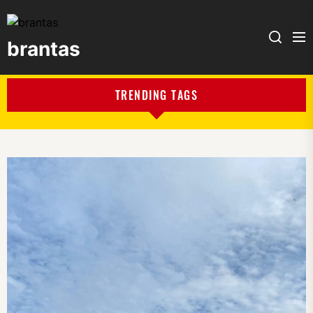
brantas
brantas
TRENDING TAGS