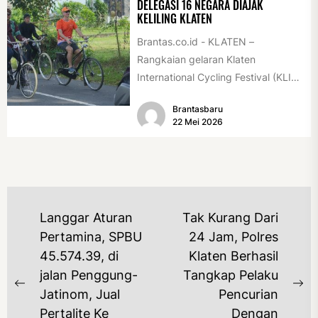
DELEGASI 16 NEGARA DIAJAK
KELILING KLATEN
Brantas.co.id - KLATEN –
Rangkaian gelaran Klaten
International Cycling Festival (KLIC
Fest) 2026 resmi dimulai, Minggu
Brantasbaru
(17/5/2026). Rangkaian kegiatan
22 Mei 2026
dibuka...
NAVIGASI
Langgar Aturan
Tak Kurang Dari
POS
Pertamina, SPBU
24 Jam, Polres
45.574.39, di
Klaten Berhasil
jalan Penggung-
Tangkap Pelaku
Previous
Ne
Jatinom, Jual
Pencurian
post:
po
Pertalite Ke
Dengan