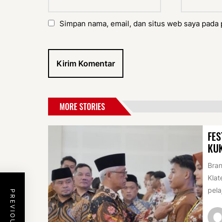
Simpan nama, email, dan situs web saya pada 
MORE STORIES
FES
KU
Bran
Klat
pela