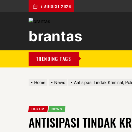
7 AUGUST 2026
brantas
brantas
TRENDING TAGS
Home
News
Antisipasi Tindak Kriminal, Pol
HUKUM
NEWS
ANTISIPASI TINDAK K