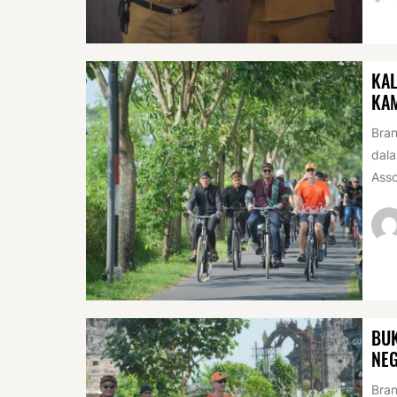
KAL
KA
Bran
dala
Asso
BUK
NEG
Bran