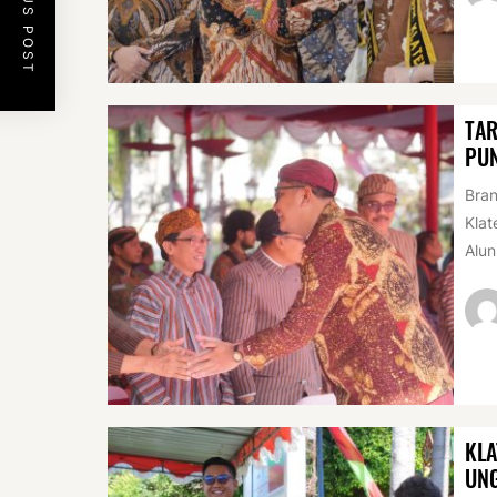
PREVIOUS POST
TAR
PUN
Bran
Klat
Alun
KLA
UN