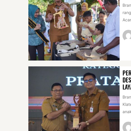
Bran
rang
Acar
PER
DES
LAY
Bran
Klat
anak