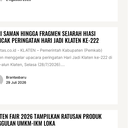
I SAMAN HINGGA FRAGMEN SEJARAH HIASI
CAK PERINGATAN HARI JADI KLATEN KE-222
tas.co.id - KLATEN – Pemerintah Kabupaten (Pemkab)
en menggelar upacara peringatan Hari Jadi Klaten ke-222 di
-alun Klaten, Selasa (28/7/2026)....
Brantasbaru
29 Juli 2026
TEN FAIR 2026 TAMPILKAN RATUSAN PRODUK
GGULAN UMKM-IKM LOKA