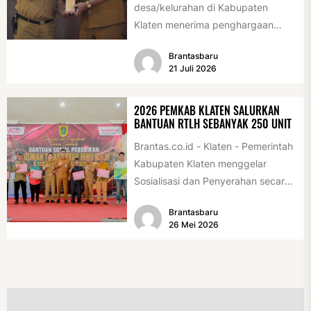
desa/kelurahan di Kabupaten
Klaten menerima penghargaan
sebagai desa/kelurahan layak anak
Brantasbaru
2026. Penghargaan tersebut
21 Juli 2026
diserahkan sebagai...
2026 PEMKAB KLATEN SALURKAN
BANTUAN RTLH SEBANYAK 250 UNIT
Brantas.co.id - Klaten - Pemerintah
Kabupaten Klaten menggelar
Sosialisasi dan Penyerahan secara
Simbolis Bantuan Sosial Perbaikan
Brantasbaru
Rumah Tidak Layak Huni...
26 Mei 2026