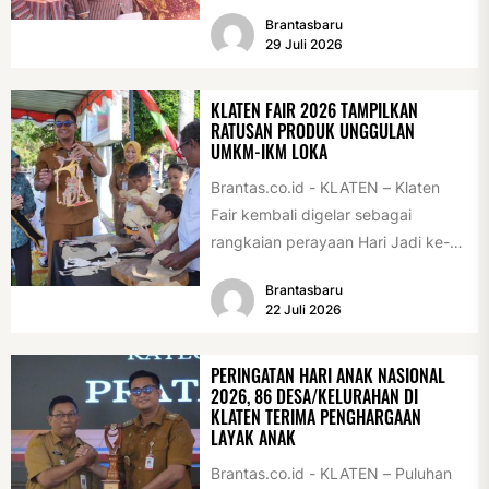
peringatan Hari Jadi Klaten ke-222
Brantasbaru
di Alun-alun Klaten, Selasa
29 Juli 2026
(28/7/2026)....
KLATEN FAIR 2026 TAMPILKAN
RATUSAN PRODUK UNGGULAN
UMKM-IKM LOKA
Brantas.co.id - KLATEN – Klaten
Fair kembali digelar sebagai
rangkaian perayaan Hari Jadi ke-
222 Klaten, Minggu (19/7/2026).
Brantasbaru
Acara ini digelar...
22 Juli 2026
PERINGATAN HARI ANAK NASIONAL
2026, 86 DESA/KELURAHAN DI
KLATEN TERIMA PENGHARGAAN
LAYAK ANAK
Brantas.co.id - KLATEN – Puluhan