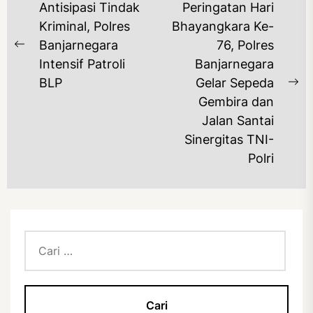
NAVIGASI
Antisipasi Tindak
Peringatan Hari
POS
Kriminal, Polres
Bhayangkara Ke-
Banjarnegara
76, Polres
Previous
Intensif Patroli
Banjarnegara
post:
BLP
Gelar Sepeda
Ne
Gembira dan
po
Jalan Santai
Sinergitas TNI-
Polri
Cari
untuk: