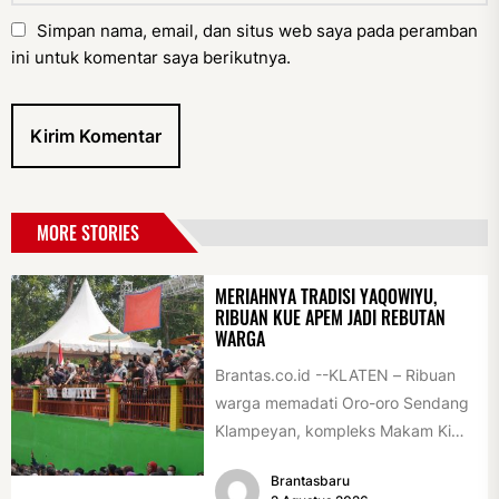
Simpan nama, email, dan situs web saya pada peramban
ini untuk komentar saya berikutnya.
MORE STORIES
MERIAHNYA TRADISI YAQOWIYU,
RIBUAN KUE APEM JADI REBUTAN
WARGA
Brantas.co.id --KLATEN – Ribuan
warga memadati Oro-oro Sendang
Klampeyan, kompleks Makam Ki
Ageng Gribig, Jatinom, Jumat
Brantasbaru
(31/7/2026) siang. Teriknya sinar...