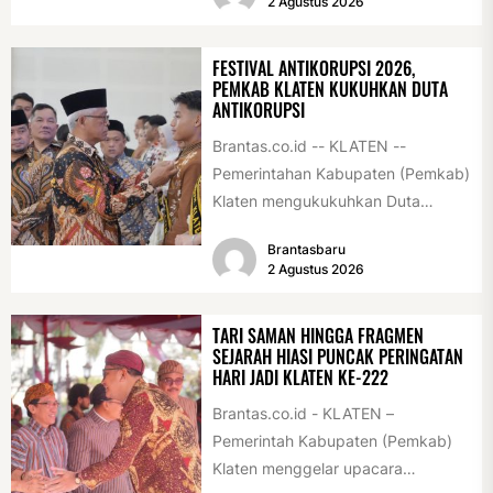
2 Agustus 2026
FESTIVAL ANTIKORUPSI 2026,
PEMKAB KLATEN KUKUHKAN DUTA
ANTIKORUPSI
Brantas.co.id -- KLATEN --
Pemerintahan Kabupaten (Pemkab)
Klaten mengukukuhkan Duta
Antikorupsi yang terdiri dari unsur
Brantasbaru
pelajar dan pemuda. Pengukuhan
2 Agustus 2026
tersebut digelar...
TARI SAMAN HINGGA FRAGMEN
SEJARAH HIASI PUNCAK PERINGATAN
HARI JADI KLATEN KE-222
Brantas.co.id - KLATEN –
Pemerintah Kabupaten (Pemkab)
Klaten menggelar upacara