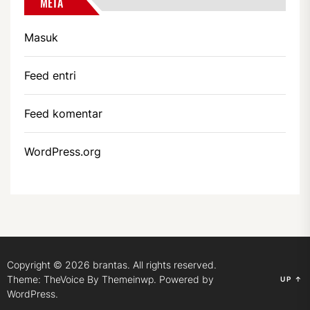
META
Masuk
Feed entri
Feed komentar
WordPress.org
Copyright © 2026
brantas.
All rights reserved.
Theme: TheVoice By
Themeinwp.
Powered by
UP
↑
WordPress.