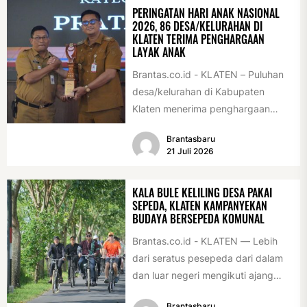
PERINGATAN HARI ANAK NASIONAL
2026, 86 DESA/KELURAHAN DI
KLATEN TERIMA PENGHARGAAN
LAYAK ANAK
Brantas.co.id - KLATEN – Puluhan
desa/kelurahan di Kabupaten
Klaten menerima penghargaan
sebagai desa/kelurahan layak anak
Brantasbaru
2026. Penghargaan tersebut
21 Juli 2026
diserahkan sebagai...
KALA BULE KELILING DESA PAKAI
SEPEDA, KLATEN KAMPANYEKAN
BUDAYA BERSEPEDA KOMUNAL
Brantas.co.id - KLATEN — Lebih
dari seratus pesepeda dari dalam
dan luar negeri mengikuti ajang
International Veteran Cycle
Brantasbaru