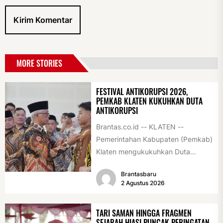
MORE STORIES
FESTIVAL ANTIKORUPSI 2026,
PEMKAB KLATEN KUKUHKAN DUTA
ANTIKORUPSI
Brantas.co.id -- KLATEN --
Pemerintahan Kabupaten (Pemkab)
Klaten mengukukuhkan Duta
Antikorupsi yang terdiri dari unsur
Brantasbaru
pelajar dan pemuda. Pengukuhan
2 Agustus 2026
tersebut digelar...
TARI SAMAN HINGGA FRAGMEN
SEJARAH HIASI PUNCAK PERINGATAN