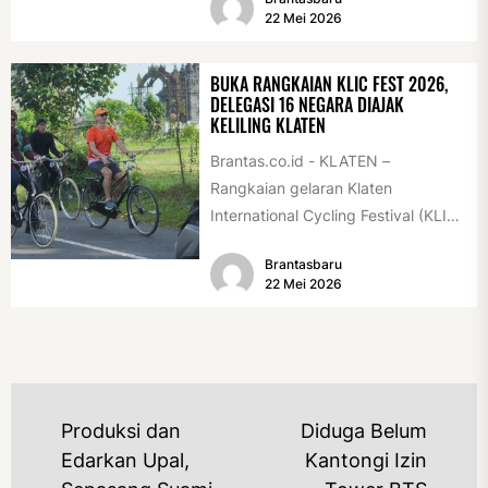
Association Rally...
22 Mei 2026
BUKA RANGKAIAN KLIC FEST 2026,
DELEGASI 16 NEGARA DIAJAK
KELILING KLATEN
Brantas.co.id - KLATEN –
Rangkaian gelaran Klaten
International Cycling Festival (KLIC
Fest) 2026 resmi dimulai, Minggu
Brantasbaru
(17/5/2026). Rangkaian kegiatan
22 Mei 2026
dibuka...
NAVIGASI
Produksi dan
Diduga Belum
POS
Edarkan Upal,
Kantongi Izin