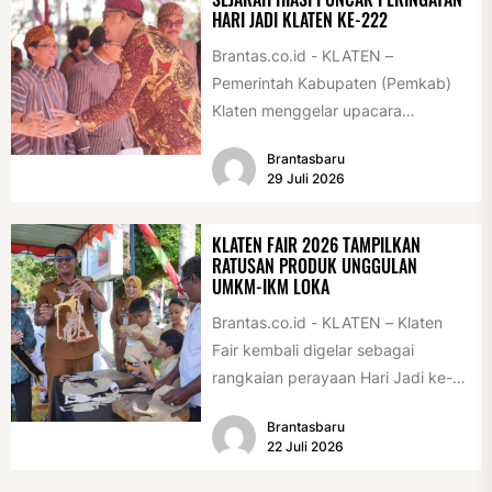
HARI JADI KLATEN KE-222
Brantas.co.id - KLATEN –
Pemerintah Kabupaten (Pemkab)
Klaten menggelar upacara
peringatan Hari Jadi Klaten ke-222
Brantasbaru
di Alun-alun Klaten, Selasa
29 Juli 2026
(28/7/2026)....
KLATEN FAIR 2026 TAMPILKAN
RATUSAN PRODUK UNGGULAN
UMKM-IKM LOKA
Brantas.co.id - KLATEN – Klaten
Fair kembali digelar sebagai
rangkaian perayaan Hari Jadi ke-
222 Klaten, Minggu (19/7/2026).
Brantasbaru
Acara ini digelar...
22 Juli 2026