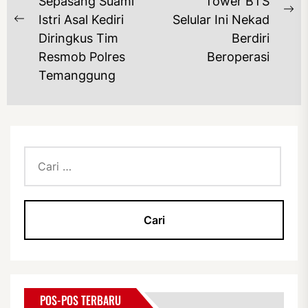
Sepasang Suami
Tower BTS
Ne
Istri Asal Kediri
Selular Ini Nekad
Previous
po
Diringkus Tim
Berdiri
post:
Resmob Polres
Beroperasi
Temanggung
Cari
untuk:
POS-POS TERBARU