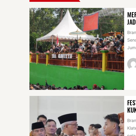
MER
JAD
Bran
Sen
Juma
FES
KU
Bran
Klat
pela