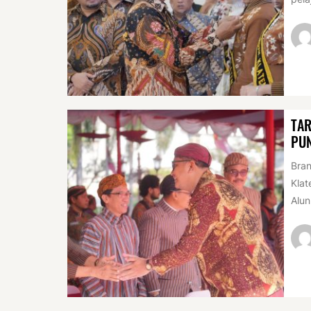
TAR
PUN
Bran
Klat
Alun