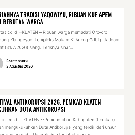
IAHNYA TRADISI YAQOWIYU, RIBUAN KUE APEM
I REBUTAN WARGA
tas.co.id --KLATEN – Ribuan warga memadati Oro-oro
dang Klampeyan, kompleks Makam Ki Ageng Gribig, Jatinom,
t (31/7/2026) siang. Teriknya sinar...
Brantasbaru
2 Agustus 2026
TIVAL ANTIKORUPSI 2026, PEMKAB KLATEN
KUHKAN DUTA ANTIKORUPSI
tas.co.id -- KLATEN --Pemerintahan Kabupaten (Pemkab)
en mengukukuhkan Duta Antikorupsi yang terdiri dari unsur
jar dan pemuda. Pengukuhan tersebut digelar...