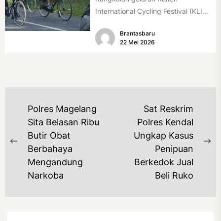
International Cycling Festival (KLIC
Fest) 2026 resmi dimulai, Minggu
Brantasbaru
(17/5/2026). Rangkaian kegiatan
22 Mei 2026
dibuka...
NAVIGASI
Polres Magelang
Sat Reskrim
POS
Sita Belasan Ribu
Polres Kendal
Butir Obat
Ungkap Kasus
Previous
Ne
Berbahaya
Penipuan
post:
po
Mengandung
Berkedok Jual
Narkoba
Beli Ruko