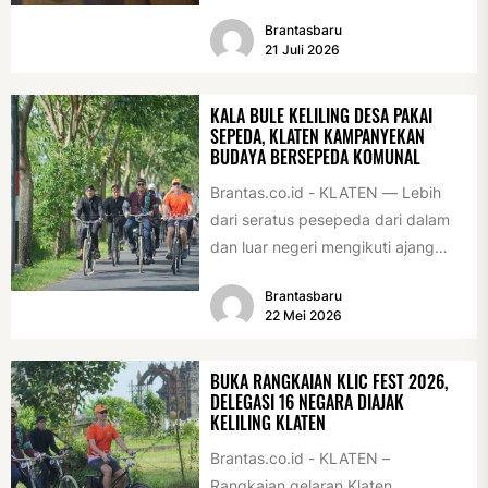
sebagai desa/kelurahan layak anak
Brantasbaru
2026. Penghargaan tersebut
21 Juli 2026
diserahkan sebagai...
KALA BULE KELILING DESA PAKAI
SEPEDA, KLATEN KAMPANYEKAN
BUDAYA BERSEPEDA KOMUNAL
Brantas.co.id - KLATEN — Lebih
dari seratus pesepeda dari dalam
dan luar negeri mengikuti ajang
International Veteran Cycle
Brantasbaru
Association Rally...
22 Mei 2026
BUKA RANGKAIAN KLIC FEST 2026,
DELEGASI 16 NEGARA DIAJAK
KELILING KLATEN
Brantas.co.id - KLATEN –
Rangkaian gelaran Klaten