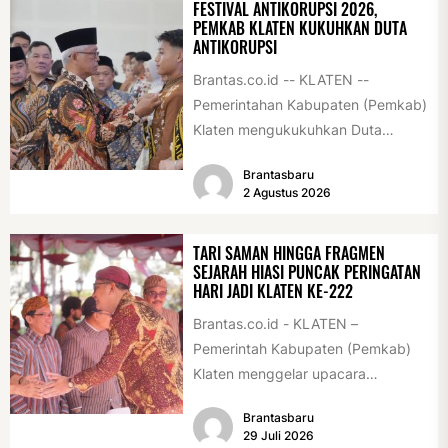
FESTIVAL ANTIKORUPSI 2026,
PEMKAB KLATEN KUKUHKAN DUTA
ANTIKORUPSI
Brantas.co.id -- KLATEN --
Pemerintahan Kabupaten (Pemkab)
Klaten mengukukuhkan Duta
Antikorupsi yang terdiri dari unsur
Brantasbaru
pelajar dan pemuda. Pengukuhan
2 Agustus 2026
tersebut digelar...
TARI SAMAN HINGGA FRAGMEN
SEJARAH HIASI PUNCAK PERINGATAN
HARI JADI KLATEN KE-222
Brantas.co.id - KLATEN –
Pemerintah Kabupaten (Pemkab)
Klaten menggelar upacara
peringatan Hari Jadi Klaten ke-222
Brantasbaru
di Alun-alun Klaten, Selasa
29 Juli 2026