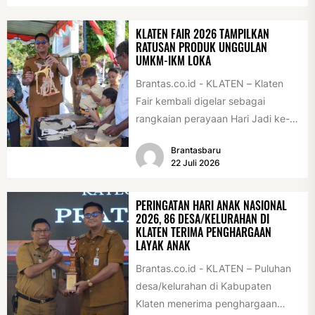
(28/7/2026)....
KLATEN FAIR 2026 TAMPILKAN
RATUSAN PRODUK UNGGULAN
UMKM-IKM LOKA
Brantas.co.id - KLATEN – Klaten
Fair kembali digelar sebagai
rangkaian perayaan Hari Jadi ke-
222 Klaten, Minggu (19/7/2026).
Brantasbaru
Acara ini digelar...
22 Juli 2026
PERINGATAN HARI ANAK NASIONAL
2026, 86 DESA/KELURAHAN DI
KLATEN TERIMA PENGHARGAAN
LAYAK ANAK
Brantas.co.id - KLATEN – Puluhan
desa/kelurahan di Kabupaten
Klaten menerima penghargaan