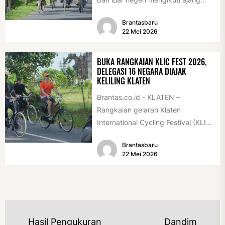
International Veteran Cycle
Brantasbaru
Association Rally...
22 Mei 2026
BUKA RANGKAIAN KLIC FEST 2026,
DELEGASI 16 NEGARA DIAJAK
KELILING KLATEN
Brantas.co.id - KLATEN –
Rangkaian gelaran Klaten
International Cycling Festival (KLIC
Fest) 2026 resmi dimulai, Minggu
Brantasbaru
(17/5/2026). Rangkaian kegiatan
22 Mei 2026
dibuka...
NAVIGASI
Hasil Pengukuran
Dandim