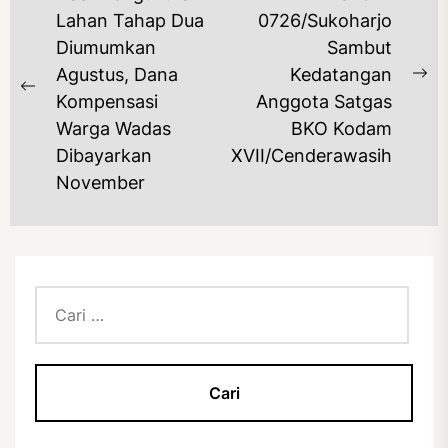
POS
Lahan Tahap Dua
0726/Sukoharjo
Diumumkan
Sambut
Agustus, Dana
Kedatangan
Ne
Previous
Kompensasi
Anggota Satgas
po
post:
Warga Wadas
BKO Kodam
Dibayarkan
XVII/Cenderawasih
November
Cari
untuk: