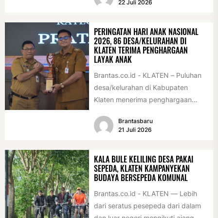
22 Juli 2026
PERINGATAN HARI ANAK NASIONAL
2026, 86 DESA/KELURAHAN DI
KLATEN TERIMA PENGHARGAAN
LAYAK ANAK
Brantas.co.id - KLATEN – Puluhan
desa/kelurahan di Kabupaten
Klaten menerima penghargaan
sebagai desa/kelurahan layak anak
Brantasbaru
2026. Penghargaan tersebut
21 Juli 2026
diserahkan sebagai...
KALA BULE KELILING DESA PAKAI
SEPEDA, KLATEN KAMPANYEKAN
BUDAYA BERSEPEDA KOMUNAL
Brantas.co.id - KLATEN — Lebih
dari seratus pesepeda dari dalam
dan luar negeri mengikuti ajang