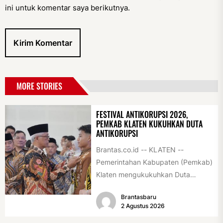
ini untuk komentar saya berikutnya.
MORE STORIES
FESTIVAL ANTIKORUPSI 2026,
PEMKAB KLATEN KUKUHKAN DUTA
ANTIKORUPSI
Brantas.co.id -- KLATEN --
Pemerintahan Kabupaten (Pemkab)
Klaten mengukukuhkan Duta
Antikorupsi yang terdiri dari unsur
Brantasbaru
pelajar dan pemuda. Pengukuhan
2 Agustus 2026
tersebut digelar...