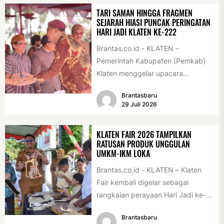
TARI SAMAN HINGGA FRAGMEN
SEJARAH HIASI PUNCAK PERINGATAN
HARI JADI KLATEN KE-222
Brantas.co.id - KLATEN –
Pemerintah Kabupaten (Pemkab)
Klaten menggelar upacara
peringatan Hari Jadi Klaten ke-222
Brantasbaru
di Alun-alun Klaten, Selasa
29 Juli 2026
(28/7/2026)....
KLATEN FAIR 2026 TAMPILKAN
RATUSAN PRODUK UNGGULAN
UMKM-IKM LOKA
Brantas.co.id - KLATEN – Klaten
Fair kembali digelar sebagai
rangkaian perayaan Hari Jadi ke-
222 Klaten, Minggu (19/7/2026).
Brantasbaru
Acara ini digelar...