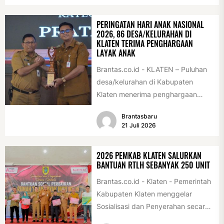
PERINGATAN HARI ANAK NASIONAL
2026, 86 DESA/KELURAHAN DI
KLATEN TERIMA PENGHARGAAN
LAYAK ANAK
Brantas.co.id - KLATEN – Puluhan
desa/kelurahan di Kabupaten
Klaten menerima penghargaan
sebagai desa/kelurahan layak anak
Brantasbaru
2026. Penghargaan tersebut
21 Juli 2026
diserahkan sebagai...
2026 PEMKAB KLATEN SALURKAN
BANTUAN RTLH SEBANYAK 250 UNIT
Brantas.co.id - Klaten - Pemerintah
Kabupaten Klaten menggelar
Sosialisasi dan Penyerahan secara
Simbolis Bantuan Sosial Perbaikan