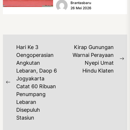
Brantasbaru
Rumah Tidak Layak Huni...
26 Mei 2026
NAVIGASI
Hari Ke 3
Kirap Gunungan
POS
Oengoperasian
Warnai Perayaan
Ne
Angkutan
Nyepi Umat
po
Lebaran, Daop 6
Hindu Klaten
Jogyakarta
Previous
Catat 60 Ribuan
post:
Penumpang
Lebaran
Disepuluh
Stasiun