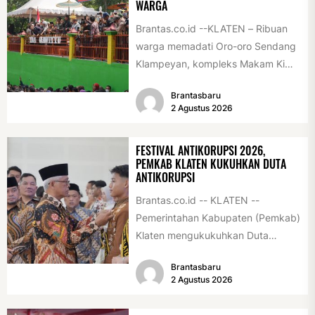
WARGA
Brantas.co.id --KLATEN – Ribuan
warga memadati Oro-oro Sendang
Klampeyan, kompleks Makam Ki
Ageng Gribig, Jatinom, Jumat
Brantasbaru
(31/7/2026) siang. Teriknya sinar...
2 Agustus 2026
FESTIVAL ANTIKORUPSI 2026,
PEMKAB KLATEN KUKUHKAN DUTA
ANTIKORUPSI
Brantas.co.id -- KLATEN --
Pemerintahan Kabupaten (Pemkab)
Klaten mengukukuhkan Duta
Antikorupsi yang terdiri dari unsur
Brantasbaru
pelajar dan pemuda. Pengukuhan
2 Agustus 2026
tersebut digelar...