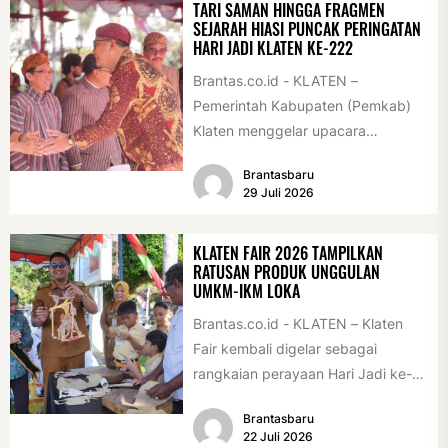
TARI SAMAN HINGGA FRAGMEN
SEJARAH HIASI PUNCAK PERINGATAN
HARI JADI KLATEN KE-222
Brantas.co.id - KLATEN –
Pemerintah Kabupaten (Pemkab)
Klaten menggelar upacara
peringatan Hari Jadi Klaten ke-222
Brantasbaru
di Alun-alun Klaten, Selasa
29 Juli 2026
(28/7/2026)....
KLATEN FAIR 2026 TAMPILKAN
RATUSAN PRODUK UNGGULAN
UMKM-IKM LOKA
Brantas.co.id - KLATEN – Klaten
Fair kembali digelar sebagai
rangkaian perayaan Hari Jadi ke-
222 Klaten, Minggu (19/7/2026).
Brantasbaru
Acara ini digelar...
22 Juli 2026