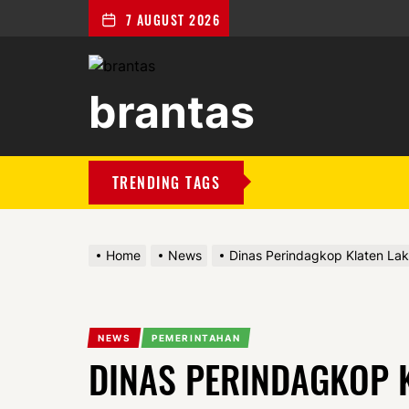
7 AUGUST 2026
brantas
brantas
TRENDING TAGS
Home
News
Dinas Perindagkop Klaten La
NEWS
PEMERINTAHAN
DINAS PERINDAGKOP 