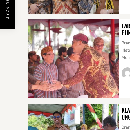
PREVIOUS POST
TAR
PUN
Bran
Klat
Alun
KLA
UN
Bran