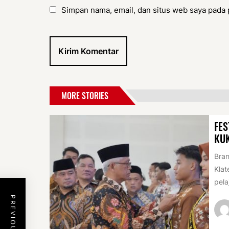
Simpan nama, email, dan situs web saya pada 
MORE STORIES
FES
KU
Bran
Klat
pela