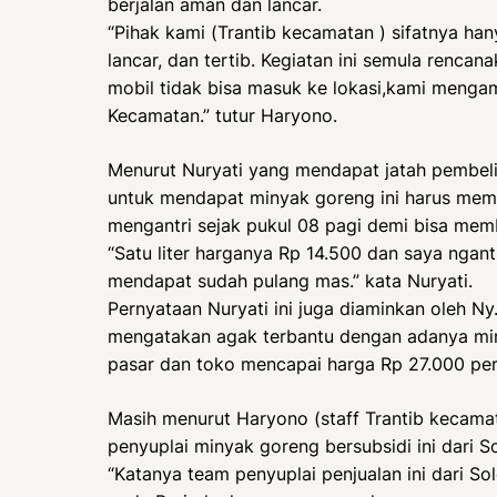
berjalan aman dan lancar.
“Pihak kami (Trantib kecamatan ) sifatnya ha
lancar, dan tertib. Kegiatan ini semula renca
mobil tidak bisa masuk ke lokasi,kami mengamb
Kecamatan.” tutur Haryono.
Menurut Nuryati yang mendapat jatah pembel
untuk mendapat minyak goreng ini harus memba
mengantri sejak pukul 08 pagi demi bisa memb
“Satu liter harganya Rp 14.500 dan saya ngant
mendapat sudah pulang mas.” kata Nuryati.
Pernyataan Nuryati ini juga diaminkan oleh 
mengatakan agak terbantu dengan adanya miny
pasar dan toko mencapai harga Rp 27.000 per l
Masih menurut Haryono (staff Trantib kecam
penyuplai minyak goreng bersubsidi ini dari So
“Katanya team penyuplai penjualan ini dari Sol