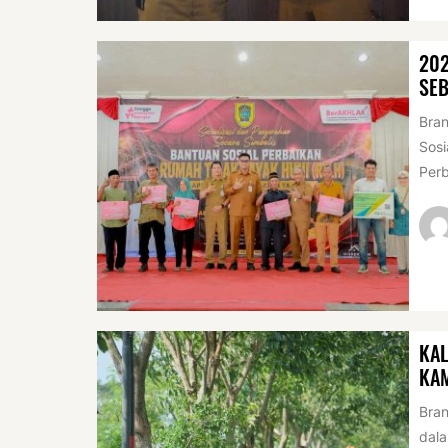
20
SEB
Bran
Sosi
Perb
KAL
KA
Bran
dala