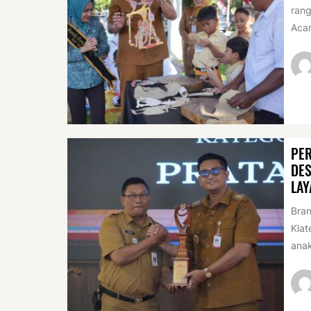
rang
Acar
PER
DES
LAY
Bran
Klat
anak