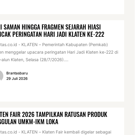
I SAMAN HINGGA FRAGMEN SEJARAH HIASI
CAK PERINGATAN HARI JADI KLATEN KE-222
tas.co.id - KLATEN – Pemerintah Kabupaten (Pemkab)
en menggelar upacara peringatan Hari Jadi Klaten ke-222 di
-alun Klaten, Selasa (28/7/2026)....
Brantasbaru
29 Juli 2026
TEN FAIR 2026 TAMPILKAN RATUSAN PRODUK
GGULAN UMKM-IKM LOKA
tas.co.id - KLATEN – Klaten Fair kembali digelar sebagai