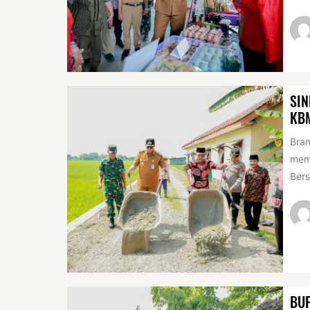
SIN
KB
Bran
mem
Bers
BUP