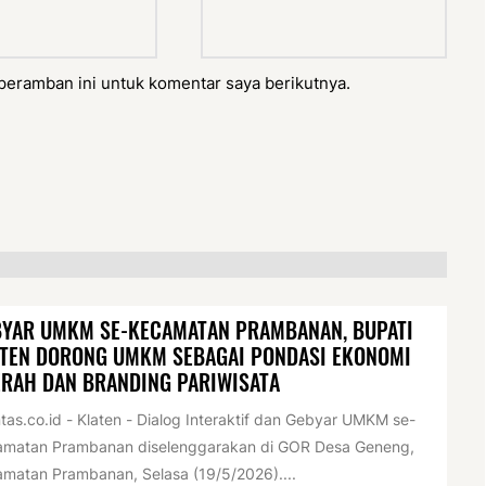
peramban ini untuk komentar saya berikutnya.
BYAR UMKM SE-KECAMATAN PRAMBANAN, BUPATI
ATEN DORONG UMKM SEBAGAI PONDASI EKONOMI
RAH DAN BRANDING PARIWISATA
tas.co.id - Klaten - Dialog Interaktif dan Gebyar UMKM se-
amatan Prambanan diselenggarakan di GOR Desa Geneng,
matan Prambanan, Selasa (19/5/2026)....