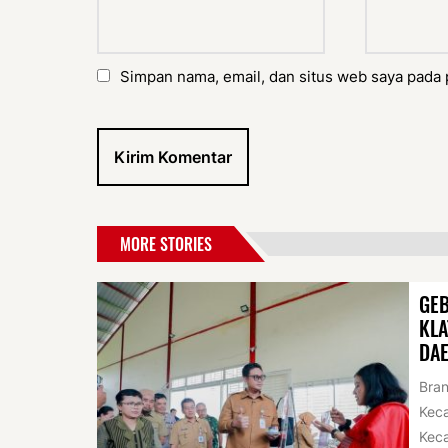
Simpan nama, email, dan situs web saya pada 
MORE STORIES
GE
KL
DAE
Bran
Kec
Keca